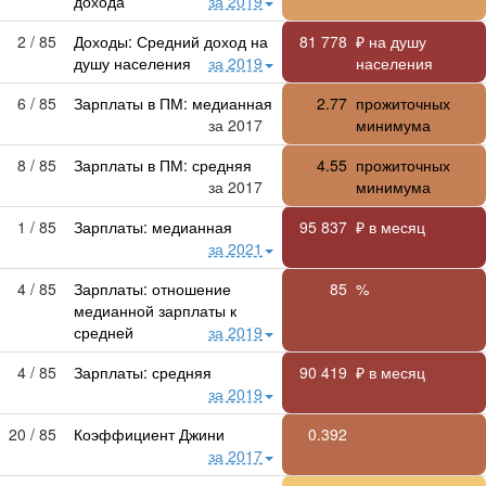
дохода
за 2019
2 / 85
Доходы: Средний доход на
81 778
₽ на душу
душу населения
за 2019
населения
6 / 85
Зарплаты в ПМ: медианная
2.77
прожиточных
за 2017
минимума
8 / 85
Зарплаты в ПМ: средняя
4.55
прожиточных
за 2017
минимума
1 / 85
Зарплаты: медианная
95 837
₽ в месяц
за 2021
4 / 85
Зарплаты: отношение
85
%
медианной зарплаты к
средней
за 2019
4 / 85
Зарплаты: средняя
90 419
₽ в месяц
за 2019
20 / 85
Коэффициент Джини
0.392
за 2017