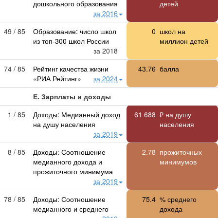
дошкольного образования
детей
за 2016
49 / 85
Образование: число школ
0
школ на
из топ-300 школ России
миллион детей
за 2018
74 / 85
Рейтинг качества жизни
43.76
балла
«РИА Рейтинг»
за 2024
Е. Зарплаты и доходы
1 / 85
Доходы: Медианный доход
61 688
₽ на душу
на душу населения
населения
за 2019
8 / 85
Доходы: Соотношение
2.78
прожиточных
медианного дохода и
минимумов
прожиточного минимума
за 2019
78 / 85
Доходы: Соотношение
75.4
% среднего
медианного и среднего
дохода