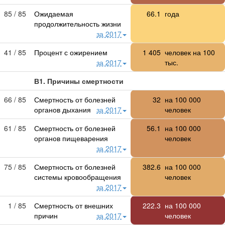
85 / 85
Ожидаемая
66.1
года
продолжительность жизни
за 2017
41 / 85
Процент с ожирением
1 405
человек на 100
за 2017
тыс.
В1. Причины смертности
66 / 85
Смертность от болезней
32
на
100 000
органов дыхания
за 2017
человек
61 / 85
Смертность от болезней
56.1
на
100 000
органов пищеварения
человек
за 2017
75 / 85
Смертность от болезней
382.6
на
100 000
системы кровообращения
человек
за 2017
1 / 85
Смертность от внешних
222.3
на
100 000
причин
за 2017
человек