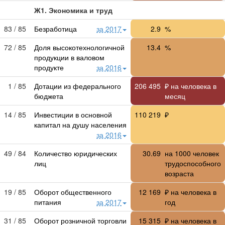
Ж1. Экономика и труд
83 / 85
Безработица
за 2017
2.9
%
72 / 85
Доля высокотехнологичной
13.4
%
продукции в валовом
продукте
за 2016
1 / 85
Дотации из федерального
206 495
₽ на человека в
бюджета
месяц
14 / 85
Инвестиции в основной
110 219
₽
капитал на душу населения
за 2016
49 / 84
Количество юридических
30.69
на 1000 человек
лиц
трудоспособного
возраста
19 / 85
Оборот общественного
12 169
₽ на человека в
питания
за 2017
год
31 / 85
Оборот розничной торговли
15 315
₽ на человека в