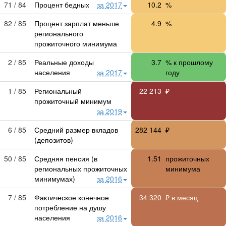
71 / 84
Процент бедных
за 2017
10.2
%
82 / 85
Процент зарплат меньше
4.9
%
регионального
прожиточного минимума
2 / 85
Реальные доходы
3.7
% к прошлому
населения
за 2017
году
1 / 85
Региональный
22 213
₽
прожиточный минимум
за 2019
6 / 85
Средний размер вкладов
282 144
₽
(депозитов)
50 / 85
Средняя пенсия (в
1.51
прожиточных
региональных прожиточных
минимума
минимумах)
за 2016
7 / 85
Фактическое конечное
34 320
₽ в месяц
потребление на душу
населения
за 2016