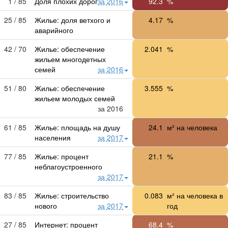
1 / 85
Доля плохих дорог
за 2016
92.3
%
25 / 85
Жилье: доля ветхого и
4.17
%
аварийного
42 / 70
Жилье: обеспечение
2.041
%
жильем многодетных
семей
за 2016
51 / 80
Жилье: обеспечение
3.555
%
жильем молодых семей
за 2016
61 / 85
Жилье: площадь на душу
24.1
м² на человека
населения
за 2017
77 / 85
Жилье: процент
21.1
%
неблагоустроенного
за 2017
83 / 85
Жилье: строительство
0.083
м² на человека в
нового
за 2017
год
27 / 85
Интернет: процент
68.4
%