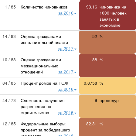
1 / 85
Количество чиновников
93.16
чиновника на
за 2016
1000 человек,
занятых в
экономике
14 / 83
Оценка гражданами
52
%
исполнительной власти
за 2017
10 / 83
Оценка гражданами
88
%
межнациональных
отношений
за 2017
84 / 85
Процент домов на ТСЖ
0.8758
%
за 2016
44 / 73
Сложность получения
9
процедур
разрешения на
строительство
за 2016
12 / 85
Федеральные выборы:
82.31
%
процент за победившего
кандидата
за 2018