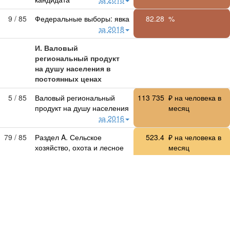
9 / 85
Федеральные выборы: явка
82.28
%
за 2018
И. Валовый
региональный продукт
на душу населения в
постоянных ценах
5 / 85
Валовый региональный
113 735
₽ на человека в
продукт на душу населения
месяц
за 2016
79 / 85
Раздел A. Сельское
523.4
₽ на человека в
хозяйство, охота и лесное
месяц
хозяйство
за 2016
11 / 85
Раздел B. Рыболовство,
224.1
₽ на человека в
рыбоводство
за 2016
месяц
5 / 84
Раздел C. Добыча
57 032
₽ на человека в
полезных ископаемых
месяц
за 2016