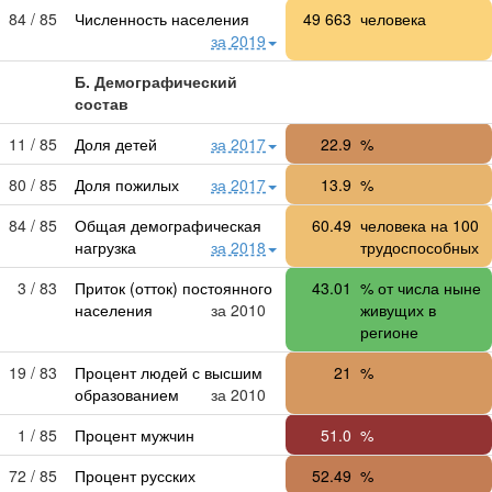
84 / 85
Численность населения
49 663
человека
за 2019
Б. Демографический
состав
11 / 85
Доля детей
за 2017
22.9
%
80 / 85
Доля пожилых
за 2017
13.9
%
84 / 85
Общая демографическая
60.49
человека на 100
нагрузка
за 2018
трудоспособных
3 / 83
Приток (отток) постоянного
43.01
% от числа ныне
населения
за 2010
живущих в
регионе
19 / 83
Процент людей с высшим
21
%
образованием
за 2010
1 / 85
Процент мужчин
51.0
%
72 / 85
Процент русских
52.49
%