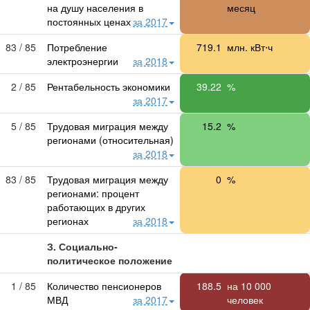
на душу населения в
месяц
постоянных ценах
за 2017
83 / 85
Потребление
719.1
млн. кВт⋅ч
электроэнергии
за 2018
2 / 85
Рентабельность экономики
39.22
%
за 2017
5 / 85
Трудовая миграция между
15.2
%
регионами (относительная)
за 2018
83 / 85
Трудовая миграция между
0
%
регионами: процент
работающих в других
регионах
за 2018
З. Социально-
политическое положение
1 / 85
Количество пенсионеров
188.5
на
10 000
МВД
за 2017
человек