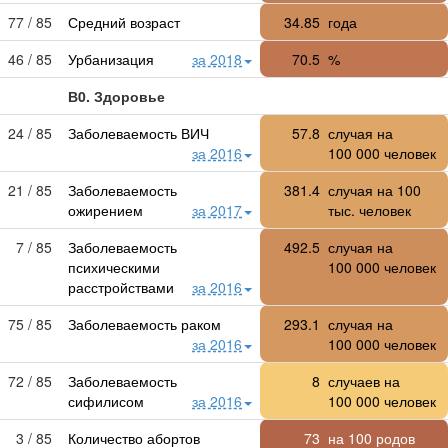
77 / 85
Средний возраст
34.85
года
46 / 85
Урбанизация
за 2018
70.5
%
В0. Здоровье
24 / 85
Заболеваемость ВИЧ
57.8
случая на
за 2016
100 000
человек
21 / 85
Заболеваемость
381.4
случая на 100
ожирением
за 2017
тыс. человек
7 / 85
Заболеваемость
492.5
случая на
психическими
100 000
человек
расстройствами
за 2016
75 / 85
Заболеваемость раком
293.1
случая на
за 2016
100 000
человек
72 / 85
Заболеваемость
8
случаев на
сифилисом
за 2016
100 000
человек
3 / 85
Количество абортов
73
на 100 родов