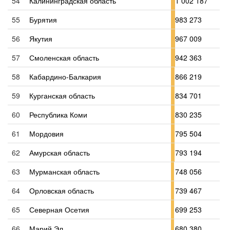
54
Калининградская область
1 002 187
55
Бурятия
983 273
56
Якутия
967 009
57
Смоленская область
942 363
58
Кабардино-Балкария
866 219
59
Курганская область
834 701
60
Республика Коми
830 235
61
Мордовия
795 504
62
Амурская область
793 194
63
Мурманская область
748 056
64
Орловская область
739 467
65
Северная Осетия
699 253
66
Марий Эл
680 380