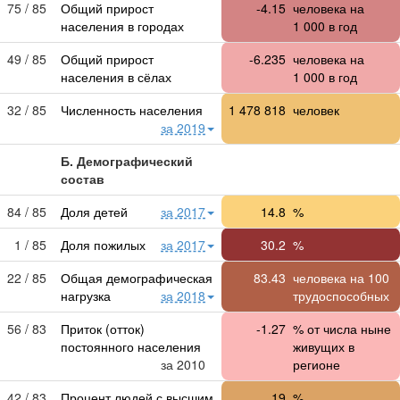
75 / 85
Общий прирост
-4.15
человека на
населения в городах
1 000
в год
49 / 85
Общий прирост
-6.235
человека на
населения в сёлах
1 000
в год
32 / 85
Численность населения
1 478 818
человек
за 2019
Б. Демографический
состав
84 / 85
Доля детей
за 2017
14.8
%
1 / 85
Доля пожилых
за 2017
30.2
%
22 / 85
Общая демографическая
83.43
человека на 100
нагрузка
за 2018
трудоспособных
56 / 83
Приток (отток)
-1.27
% от числа ныне
постоянного населения
живущих в
за 2010
регионе
42 / 83
Процент людей с высшим
19
%