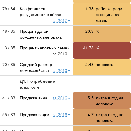
79 / 84
Коэффициент
1.38
ребенка родит
рождаемости в сёлах
женщина за
за 2017
жизнь
48 / 85
Процент детей,
20.3
%
рожденных вне брака
3 / 85
Процент неполных семей
41.78
%
за 2010
70 / 85
Средний размер
2.43
человека
домохозяйства
за 2010
Д1. Потребление
алкоголя
41 / 83
Продажа вина
за 2016
5.5
литра в год на
человека
55 / 83
Продажа водки
за 2016
4.7
литра в год на
человека
43 / 83
Продажа коньяка
0.5
литра в год на