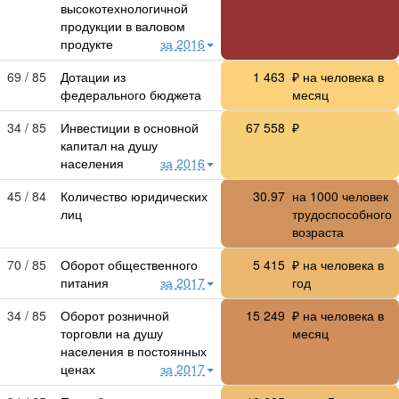
высокотехнологичной
продукции в валовом
продукте
за 2016
69 / 85
Дотации из
1 463
₽ на человека в
федерального бюджета
месяц
34 / 85
Инвестиции в основной
67 558
₽
капитал на душу
населения
за 2016
45 / 84
Количество юридических
30.97
на 1000 человек
лиц
трудоспособного
возраста
70 / 85
Оборот общественного
5 415
₽ на человека в
питания
за 2017
год
34 / 85
Оборот розничной
15 249
₽ на человека в
торговли на душу
месяц
населения в постоянных
ценах
за 2017