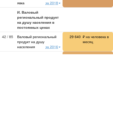
явка
за 2018
И. Валовый
региональный продукт
на душу населения в
постоянных ценах
42 / 85
Валовый региональный
29 640
₽ на человека в
продукт на душу
месяц
населения
за 2016
40 / 85
Раздел A. Сельское
2 077
₽ на человека в
хозяйство, охота и
месяц
лесное хозяйство
за 2016
32 / 85
Раздел B. Рыболовство,
14.38
₽ на человека в
рыбоводство
за 2016
месяц
62 / 84
Раздел C. Добыча
97.06
₽ на человека в
полезных ископаемых
месяц
за 2016