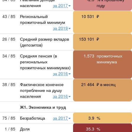
населения
за 2017
году
43 / 85
Региональный
10 531
₽
прожиточный минимум
за 2019
26 / 85
Средний размер вкладов
153 101
₽
(депозитов)
34 / 85
Средняя пенсия (в
1.573
прожиточных
региональных
минимума
прожиточных минимумах)
за 2016
38 / 85
Фактическое конечное
21 464
₽ в месяц
потребление на душу
населения
за 2016
Ж1. Экономика и труд
75 / 85
Безработица
за 2017
3.9
%
1 / 85
Доля
35.3
%