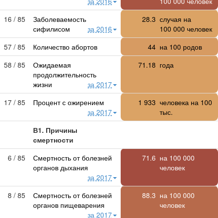
за 2016
100 000
человек
16 / 85
Заболеваемость
28.3
случая на
сифилисом
за 2016
100 000
человек
57 / 85
Количество абортов
44
на 100 родов
58 / 85
Ожидаемая
71.18
года
продолжительность
жизни
за 2017
17 / 85
Процент с ожирением
1 933
человека на 100
за 2017
тыс.
В1. Причины
смертности
6 / 85
Смертность от болезней
71.6
на
100 000
органов дыхания
человек
за 2017
8 / 85
Смертность от болезней
88.3
на
100 000
органов пищеварения
человек
за 2017