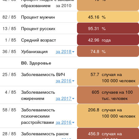
образованием
за 2010
82 / 85
Процент мужчин
45.16
%
13 / 85
Процент русских
95.31
%
1 / 85
Средний возраст
42.96
года
36 / 85
Урбанизация
за 2018
74.8
%
В0. Здоровье
25 / 85
Заболеваемость ВИЧ
57.7
случая на
за 2016
100 000
человек
4 / 85
Заболеваемость
605
случаев на 100
ожирением
за 2017
тыс. человек
58 / 85
Заболеваемость
206.8
случая на
психическими
100 000
человек
расстройствами
за 2016
28 / 85
Заболеваемость раком
456.9
случая на