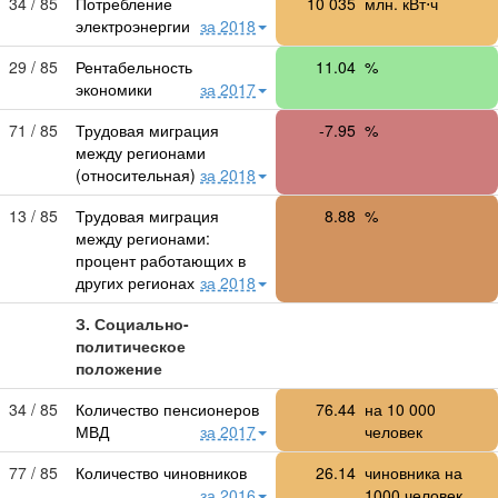
34 / 85
Потребление
10 035
млн. кВт⋅ч
электроэнергии
за 2018
29 / 85
Рентабельность
11.04
%
экономики
за 2017
71 / 85
Трудовая миграция
-7.95
%
между регионами
(относительная)
за 2018
13 / 85
Трудовая миграция
8.88
%
между регионами:
процент работающих в
других регионах
за 2018
З. Социально-
политическое
положение
34 / 85
Количество пенсионеров
76.44
на
10 000
МВД
за 2017
человек
77 / 85
Количество чиновников
26.14
чиновника на
за 2016
1000 человек,