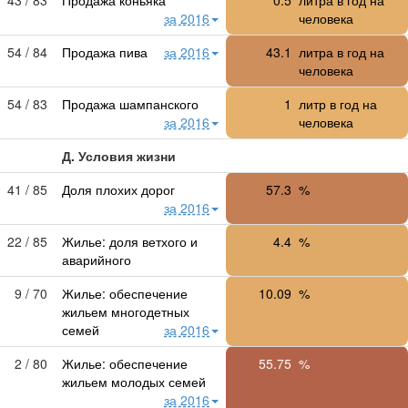
за 2016
человека
54 / 84
Продажа пива
за 2016
43.1
литра в год на
человека
54 / 83
Продажа шампанского
1
литр в год на
за 2016
человека
Д. Условия жизни
41 / 85
Доля плохих дорог
57.3
%
за 2016
22 / 85
Жилье: доля ветхого и
4.4
%
аварийного
9 / 70
Жилье: обеспечение
10.09
%
жильем многодетных
семей
за 2016
2 / 80
Жилье: обеспечение
55.75
%
жильем молодых семей
за 2016