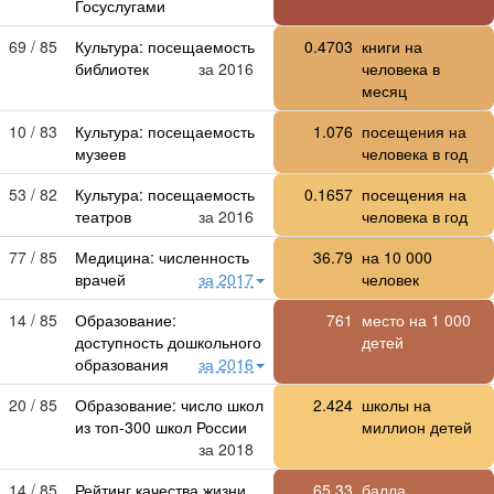
Госуслугами
69 / 85
Культура: посещаемость
0.4703
книги на
библиотек
за 2016
человека в
месяц
10 / 83
Культура: посещаемость
1.076
посещения на
музеев
человека в год
53 / 82
Культура: посещаемость
0.1657
посещения на
театров
за 2016
человека в год
77 / 85
Медицина: численность
36.79
на
10 000
врачей
за 2017
человек
14 / 85
Образование:
761
место на
1 000
доступность дошкольного
детей
образования
за 2016
20 / 85
Образование: число школ
2.424
школы на
из топ-300 школ России
миллион детей
за 2018
14 / 85
Рейтинг качества жизни
65.33
балла