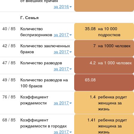
от внешних причин
за 2016
Г. Семья
40 / 85
Количество
35.08
на
10 000
беспризорников
за 2017
подростков
42 / 85
Количество заключенных
7
на 1000 человек
браков
за 2017
47 / 85
Количество разводов
4.2
на 1 000 человек
за 2017
49 / 85
Количество разводов на
65.08
100 браков
76 / 85
Коэффициент
1.4
ребенка родит
рождаемости
за 2017
женщина за
жизнь
68 / 85
Коэффициент
1.41
ребенка родит
рождаемости в городах
женщина за
за 2017
жизнь