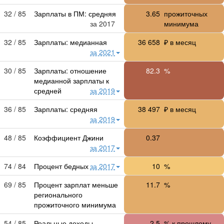
32 / 85
Зарплаты в ПМ: средняя
3.65
прожиточных
за 2017
минимума
32 / 85
Зарплаты: медианная
36 658
₽ в месяц
за 2021
30 / 85
Зарплаты: отношение
82.3
%
медианной зарплаты к
средней
за 2019
36 / 85
Зарплаты: средняя
38 497
₽ в месяц
за 2019
48 / 85
Коэффициент Джини
0.37
за 2017
74 / 84
Процент бедных
за 2017
10
%
69 / 85
Процент зарплат меньше
11.7
%
регионального
прожиточного минимума
54 / 85
Реальные доходы
-2.5
% к прошлому