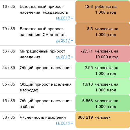
16 / 85
Естественный прирост
12.8
ребенка на
населения. Рождаемость
1 000
в год
за 2017
79 / 85
Естественный прирост
8.5
человека на
населения. Смертность
1 000
в год
за 2017
56 / 85
Миграционный прирост
-27.71
человека на
населения
за 2017
10 000
в год
24 / 85
Общий прирост населения
2.55
человека на
1 000
в год
35 / 85
Общий прирост населения
1.618
человека на
в городах
1 000
в год
15 / 85
Общий прирост населения
3.563
человека на
в сёлах
1 000
в год
58 / 85
Численность населения
866 219
человек
за 2019