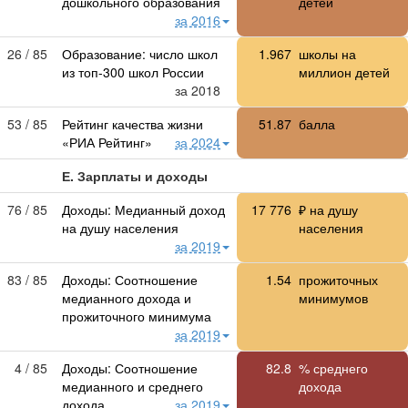
дошкольного образования
детей
за 2016
26 / 85
Образование: число школ
1.967
школы на
из топ-300 школ России
миллион детей
за 2018
53 / 85
Рейтинг качества жизни
51.87
балла
«РИА Рейтинг»
за 2024
Е. Зарплаты и доходы
76 / 85
Доходы: Медианный доход
17 776
₽ на душу
на душу населения
населения
за 2019
83 / 85
Доходы: Соотношение
1.54
прожиточных
медианного дохода и
минимумов
прожиточного минимума
за 2019
4 / 85
Доходы: Соотношение
82.8
% среднего
медианного и среднего
дохода
дохода
за 2019