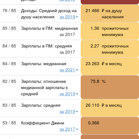
76 / 85
Доходы: Средний доход на
21 466
₽ на душу
душу населения
за 2019
населения
85 / 85
Зарплаты в ПМ: медианная
1.36
прожиточных
за 2017
минимума
84 / 85
Зарплаты в ПМ: средняя
2.27
прожиточных
за 2017
минимума
84 / 85
Зарплаты: медианная
23 263
₽ в месяц
за 2021
82 / 85
Зарплаты: отношение
75.8
%
медианной зарплаты к
средней
за 2019
83 / 85
Зарплаты: средняя
26 110
₽ в месяц
за 2019
53 / 85
Коэффициент Джини
0.366
за 2017