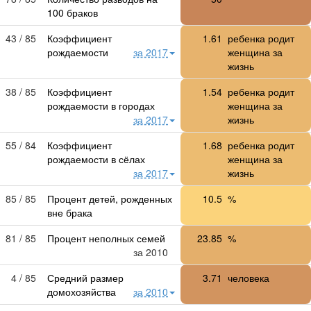
100 браков
43 / 85
Коэффициент
1.61
ребенка родит
рождаемости
за 2017
женщина за
жизнь
38 / 85
Коэффициент
1.54
ребенка родит
рождаемости в городах
женщина за
за 2017
жизнь
55 / 84
Коэффициент
1.68
ребенка родит
рождаемости в сёлах
женщина за
за 2017
жизнь
85 / 85
Процент детей, рожденных
10.5
%
вне брака
81 / 85
Процент неполных семей
23.85
%
за 2010
4 / 85
Средний размер
3.71
человека
домохозяйства
за 2010