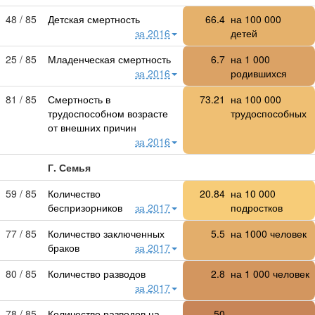
48 / 85
Детская смертность
66.4
на
100 000
за 2016
детей
25 / 85
Младенческая смертность
6.7
на
1 000
за 2016
родившихся
81 / 85
Смертность в
73.21
на
100 000
трудоспособном возрасте
трудоспособных
от внешних причин
за 2016
Г. Семья
59 / 85
Количество
20.84
на
10 000
беспризорников
за 2017
подростков
77 / 85
Количество заключенных
5.5
на 1000 человек
браков
за 2017
80 / 85
Количество разводов
2.8
на 1 000 человек
за 2017
78 / 85
Количество разводов на
50