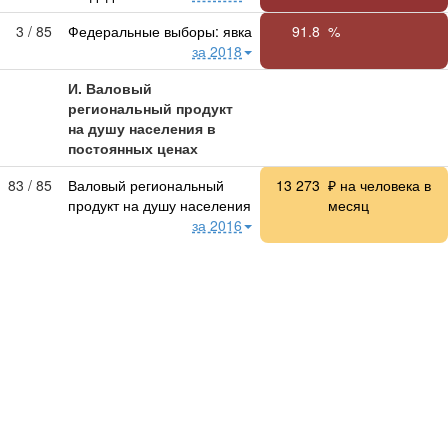
3 / 85
Федеральные выборы: явка
91.8
%
за 2018
И. Валовый
региональный продукт
на душу населения в
постоянных ценах
83 / 85
Валовый региональный
13 273
₽ на человека в
продукт на душу населения
месяц
за 2016
32 / 85
Раздел A. Сельское
2 346
₽ на человека в
хозяйство, охота и лесное
месяц
хозяйство
за 2016
81 / 85
Раздел B. Рыболовство,
0.5409
₽ на человека в
рыбоводство
за 2016
месяц
78 / 84
Раздел C. Добыча
18.57
₽ на человека в
полезных ископаемых
месяц
за 2016