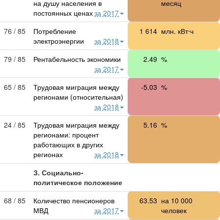
на душу населения в
месяц
постоянных ценах
за 2017
76 / 85
Потребление
1 614
млн. кВт⋅ч
электроэнергии
за 2018
79 / 85
Рентабельность экономики
2.49
%
за 2017
65 / 85
Трудовая миграция между
-5.03
%
регионами (относительная)
за 2018
24 / 85
Трудовая миграция между
5.16
%
регионами: процент
работающих в других
регионах
за 2018
З. Социально-
политическое положение
68 / 85
Количество пенсионеров
63.53
на
10 000
МВД
за 2017
человек