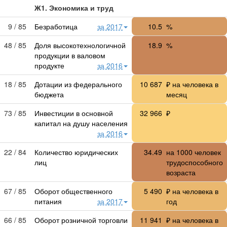
Ж1. Экономика и труд
9 / 85
Безработица
за 2017
10.5
%
48 / 85
Доля высокотехнологичной
18.9
%
продукции в валовом
продукте
за 2016
18 / 85
Дотации из федерального
10 687
₽ на человека в
бюджета
месяц
73 / 85
Инвестиции в основной
32 966
₽
капитал на душу населения
за 2016
22 / 84
Количество юридических
34.49
на 1000 человек
лиц
трудоспособного
возраста
67 / 85
Оборот общественного
5 490
₽ на человека в
питания
за 2017
год
66 / 85
Оборот розничной торговли
11 941
₽ на человека в