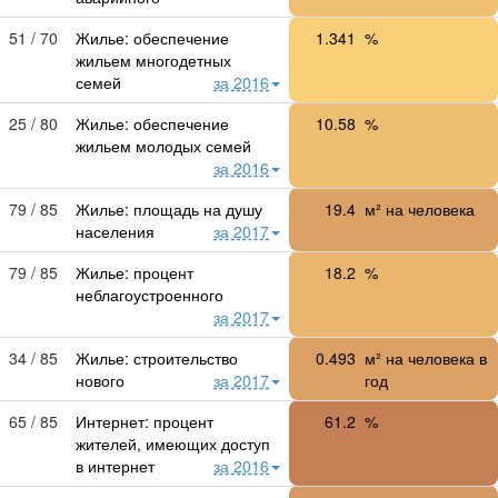
51 / 70
Жилье: обеспечение
1.341
%
жильем многодетных
семей
за 2016
25 / 80
Жилье: обеспечение
10.58
%
жильем молодых семей
за 2016
79 / 85
Жилье: площадь на душу
19.4
м² на человека
населения
за 2017
79 / 85
Жилье: процент
18.2
%
неблагоустроенного
за 2017
34 / 85
Жилье: строительство
0.493
м² на человека в
нового
за 2017
год
65 / 85
Интернет: процент
61.2
%
жителей, имеющих доступ
в интернет
за 2016