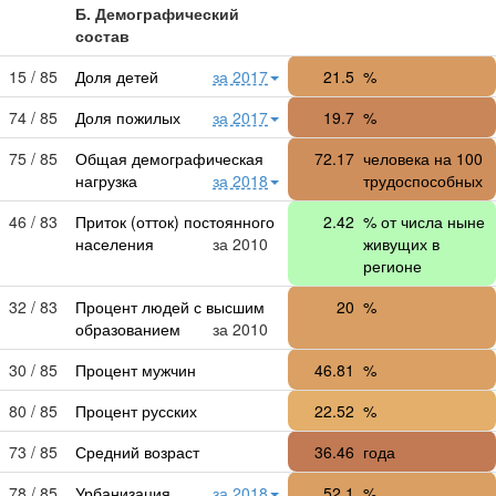
Б. Демографический
состав
15 / 85
Доля детей
за 2017
21.5
%
74 / 85
Доля пожилых
за 2017
19.7
%
75 / 85
Общая демографическая
72.17
человека на 100
нагрузка
за 2018
трудоспособных
46 / 83
Приток (отток) постоянного
2.42
% от числа ныне
населения
за 2010
живущих в
регионе
32 / 83
Процент людей с высшим
20
%
образованием
за 2010
30 / 85
Процент мужчин
46.81
%
80 / 85
Процент русских
22.52
%
73 / 85
Средний возраст
36.46
года
78 / 85
Урбанизация
за 2018
52.1
%