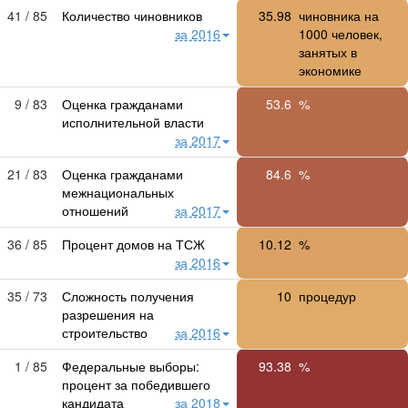
41 / 85
Количество чиновников
35.98
чиновника на
за 2016
1000 человек,
занятых в
экономике
9 / 83
Оценка гражданами
53.6
%
исполнительной власти
за 2017
21 / 83
Оценка гражданами
84.6
%
межнациональных
отношений
за 2017
36 / 85
Процент домов на ТСЖ
10.12
%
за 2016
35 / 73
Сложность получения
10
процедур
разрешения на
строительство
за 2016
1 / 85
Федеральные выборы:
93.38
%
процент за победившего
кандидата
за 2018