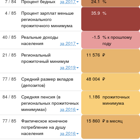
7 / 84
Процент бедных
за 2017
24.1
%
4 / 85
Процент зарплат меньше
35.9
%
регионального
прожиточного минимума
40 / 85
Реальные доходы
-1.5
% к прошлому
населения
за 2017
году
21 / 85
Региональный
11 576
₽
прожиточный минимум
за 2019
77 / 85
Средний размер вкладов
48 004
₽
(депозитов)
84 / 85
Средняя пенсия (в
1.186
прожиточных
региональных прожиточных
минимума
минимумах)
за 2016
77 / 85
Фактическое конечное
15 860
₽ в месяц
потребление на душу
населения
за 2016