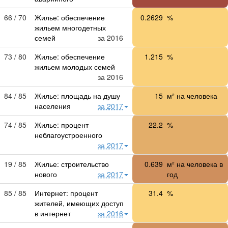
66 / 70
Жилье: обеспечение
0.2629
%
жильем многодетных
семей
за 2016
73 / 80
Жилье: обеспечение
1.215
%
жильем молодых семей
за 2016
84 / 85
Жилье: площадь на душу
15
м² на человека
населения
за 2017
74 / 85
Жилье: процент
22.2
%
неблагоустроенного
за 2017
19 / 85
Жилье: строительство
0.639
м² на человека в
нового
за 2017
год
85 / 85
Интернет: процент
31.4
%
жителей, имеющих доступ
в интернет
за 2016