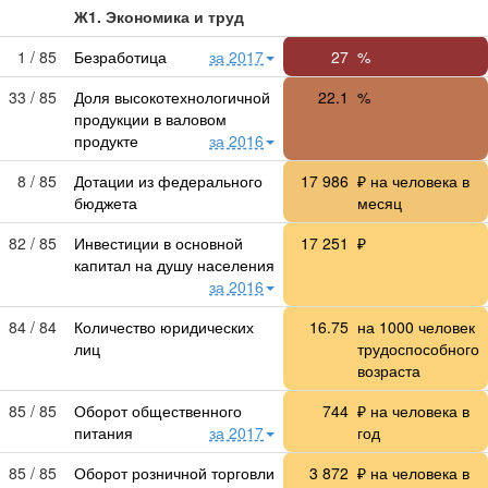
Ж1. Экономика и труд
1 / 85
Безработица
за 2017
27
%
33 / 85
Доля высокотехнологичной
22.1
%
продукции в валовом
продукте
за 2016
8 / 85
Дотации из федерального
17 986
₽ на человека в
бюджета
месяц
82 / 85
Инвестиции в основной
17 251
₽
капитал на душу населения
за 2016
84 / 84
Количество юридических
16.75
на 1000 человек
лиц
трудоспособного
возраста
85 / 85
Оборот общественного
744
₽ на человека в
питания
за 2017
год
85 / 85
Оборот розничной торговли
3 872
₽ на человека в