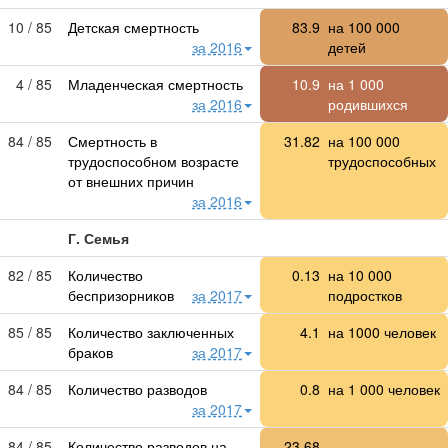
10 / 85
Детская смертность
83.9
на
100 000
за 2016
детей
4 / 85
Младенческая смертность
10.9
на
1 000
за 2016
родившихся
84 / 85
Смертность в
31.82
на
100 000
трудоспособном возрасте
трудоспособных
от внешних причин
за 2016
Г. Семья
82 / 85
Количество
0.13
на
10 000
беспризорников
за 2017
подростков
85 / 85
Количество заключенных
4.1
на 1000 человек
браков
за 2017
84 / 85
Количество разводов
0.8
на 1 000 человек
за 2017
84 / 85
Количество разводов на
23.68