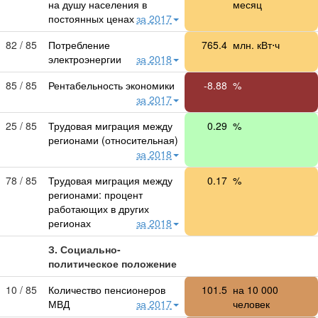
на душу населения в
месяц
постоянных ценах
за 2017
82 / 85
Потребление
765.4
млн. кВт⋅ч
электроэнергии
за 2018
85 / 85
Рентабельность экономики
-8.88
%
за 2017
25 / 85
Трудовая миграция между
0.29
%
регионами (относительная)
за 2018
78 / 85
Трудовая миграция между
0.17
%
регионами: процент
работающих в других
регионах
за 2018
З. Социально-
политическое положение
10 / 85
Количество пенсионеров
101.5
на
10 000
МВД
за 2017
человек