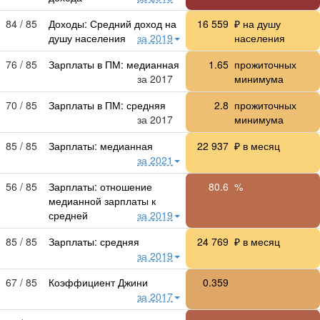
84 / 85
Доходы: Средний доход на
16 559
₽ на душу
душу населения
за 2019
населения
76 / 85
Зарплаты в ПМ: медианная
1.65
прожиточных
за 2017
минимума
70 / 85
Зарплаты в ПМ: средняя
2.8
прожиточных
за 2017
минимума
85 / 85
Зарплаты: медианная
22 937
₽ в месяц
за 2021
56 / 85
Зарплаты: отношение
80.6
%
медианной зарплаты к
средней
за 2019
85 / 85
Зарплаты: средняя
24 769
₽ в месяц
за 2019
67 / 85
Коэффициент Джини
0.359
за 2017