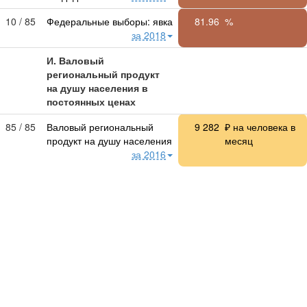
10 / 85
Федеральные выборы: явка
81.96
%
за 2018
И. Валовый
региональный продукт
на душу населения в
постоянных ценах
85 / 85
Валовый региональный
9 282
₽ на человека в
продукт на душу населения
месяц
за 2016
72 / 85
Раздел A. Сельское
965.0
₽ на человека в
хозяйство, охота и лесное
месяц
хозяйство
за 2016
82 / 85
Раздел B. Рыболовство,
0.4068
₽ на человека в
рыбоводство
за 2016
месяц
57 / 84
Раздел C. Добыча
129.7
₽ на человека в
полезных ископаемых
месяц
за 2016