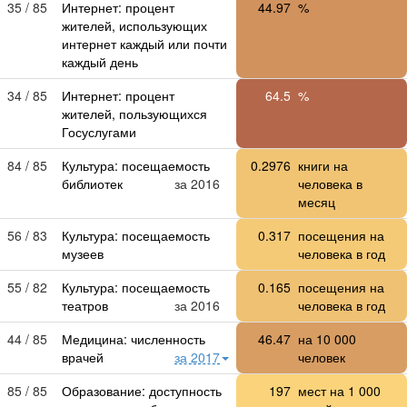
35 / 85
Интернет: процент
44.97
%
жителей, использующих
интернет каждый или почти
каждый день
34 / 85
Интернет: процент
64.5
%
жителей, пользующихся
Госуслугами
84 / 85
Культура: посещаемость
0.2976
книги на
библиотек
за 2016
человека в
месяц
56 / 83
Культура: посещаемость
0.317
посещения на
музеев
человека в год
55 / 82
Культура: посещаемость
0.165
посещения на
театров
за 2016
человека в год
44 / 85
Медицина: численность
46.47
на
10 000
врачей
за 2017
человек
85 / 85
Образование: доступность
197
мест на
1 000