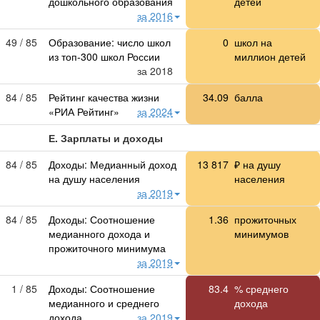
дошкольного образования
детей
за 2016
49 / 85
Образование: число школ
0
школ на
из топ-300 школ России
миллион детей
за 2018
84 / 85
Рейтинг качества жизни
34.09
балла
«РИА Рейтинг»
за 2024
Е. Зарплаты и доходы
84 / 85
Доходы: Медианный доход
13 817
₽ на душу
на душу населения
населения
за 2019
84 / 85
Доходы: Соотношение
1.36
прожиточных
медианного дохода и
минимумов
прожиточного минимума
за 2019
1 / 85
Доходы: Соотношение
83.4
% среднего
медианного и среднего
дохода
дохода
за 2019