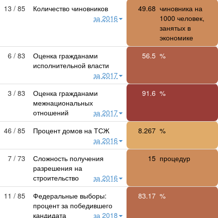
13 / 85
Количество чиновников
49.68
чиновника на
за 2016
1000 человек,
занятых в
экономике
6 / 83
Оценка гражданами
56.5
%
исполнительной власти
за 2017
3 / 83
Оценка гражданами
91.6
%
межнациональных
отношений
за 2017
46 / 85
Процент домов на ТСЖ
8.267
%
за 2016
7 / 73
Сложность получения
15
процедур
разрешения на
строительство
за 2016
11 / 85
Федеральные выборы:
83.17
%
процент за победившего
кандидата
за 2018