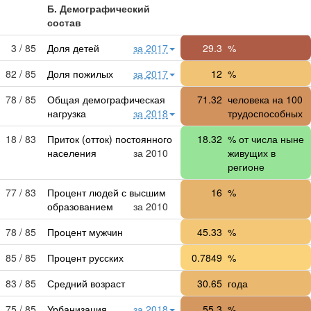
Б. Демографический
состав
3 / 85
Доля детей
за 2017
29.3
%
82 / 85
Доля пожилых
за 2017
12
%
78 / 85
Общая демографическая
71.32
человека на 100
нагрузка
за 2018
трудоспособных
18 / 83
Приток (отток) постоянного
18.32
% от числа ныне
населения
за 2010
живущих в
регионе
77 / 83
Процент людей с высшим
16
%
образованием
за 2010
78 / 85
Процент мужчин
45.33
%
85 / 85
Процент русских
0.7849
%
83 / 85
Средний возраст
30.65
года
75 / 85
Урбанизация
за 2018
55.3
%