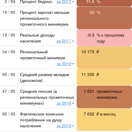
2 / 84
Процент бедных
за 2017
31.6
%
19 / 85
Процент зарплат меньше
25
%
регионального
прожиточного минимума
19 / 85
Реальные доходы
-0.3
% к прошлому
населения
за 2017
году
54 / 85
Региональный
10 173
₽
прожиточный минимум
за 2019
85 / 85
Средний размер вкладов
11 335
₽
(депозитов)
47 / 85
Средняя пенсия (в
1.521
прожиточных
региональных прожиточных
минимума
минимумах)
за 2016
85 / 85
Фактическое конечное
7 032
₽ в месяц
потребление на душу
населения
за 2016