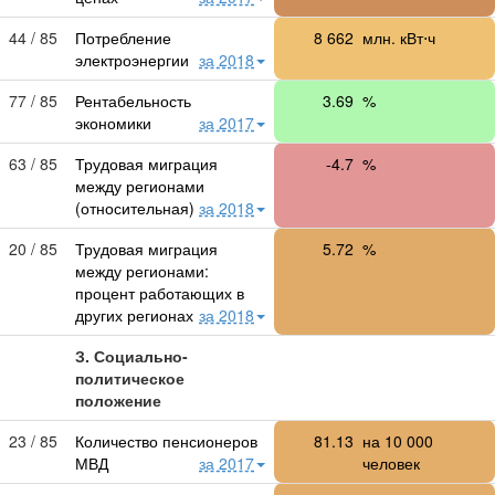
44 / 85
Потребление
8 662
млн. кВт⋅ч
электроэнергии
за 2018
77 / 85
Рентабельность
3.69
%
экономики
за 2017
63 / 85
Трудовая миграция
-4.7
%
между регионами
(относительная)
за 2018
20 / 85
Трудовая миграция
5.72
%
между регионами:
процент работающих в
других регионах
за 2018
З. Социально-
политическое
положение
23 / 85
Количество пенсионеров
81.13
на
10 000
МВД
за 2017
человек