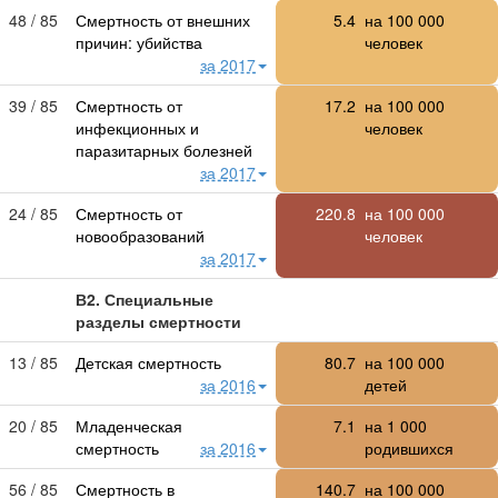
48 / 85
Смертность от внешних
5.4
на
100 000
причин: убийства
человек
за 2017
39 / 85
Смертность от
17.2
на
100 000
инфекционных и
человек
паразитарных болезней
за 2017
24 / 85
Смертность от
220.8
на
100 000
новообразований
человек
за 2017
В2. Специальные
разделы смертности
13 / 85
Детская смертность
80.7
на
100 000
за 2016
детей
20 / 85
Младенческая
7.1
на
1 000
смертность
за 2016
родившихся
56 / 85
Смертность в
140.7
на
100 000