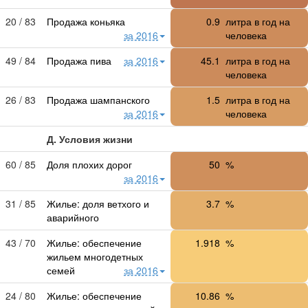
20 / 83
Продажа коньяка
0.9
литра в год на
за 2016
человека
49 / 84
Продажа пива
за 2016
45.1
литра в год на
человека
26 / 83
Продажа шампанского
1.5
литра в год на
за 2016
человека
Д. Условия жизни
60 / 85
Доля плохих дорог
50
%
за 2016
31 / 85
Жилье: доля ветхого и
3.7
%
аварийного
43 / 70
Жилье: обеспечение
1.918
%
жильем многодетных
семей
за 2016
24 / 80
Жилье: обеспечение
10.86
%