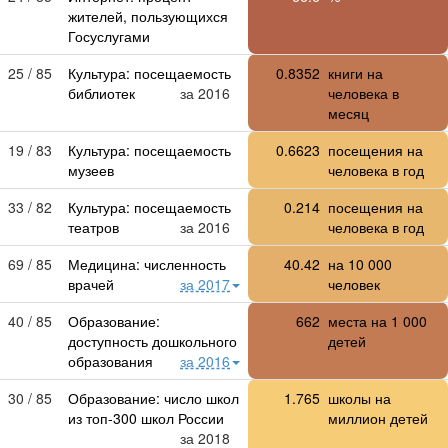
жителей, пользующихся
Госуслугами
25 / 85
Культура: посещаемость
0.8352
книги на
библиотек
за 2016
человека в
месяц
19 / 83
Культура: посещаемость
0.6623
посещения на
музеев
человека в год
33 / 82
Культура: посещаемость
0.214
посещения на
театров
за 2016
человека в год
69 / 85
Медицина: численность
40.42
на
10 000
врачей
за 2017
человек
40 / 85
Образование:
662
места на
1 000
доступность дошкольного
детей
образования
за 2016
30 / 85
Образование: число школ
1.765
школы на
из топ-300 школ России
миллион детей
за 2018