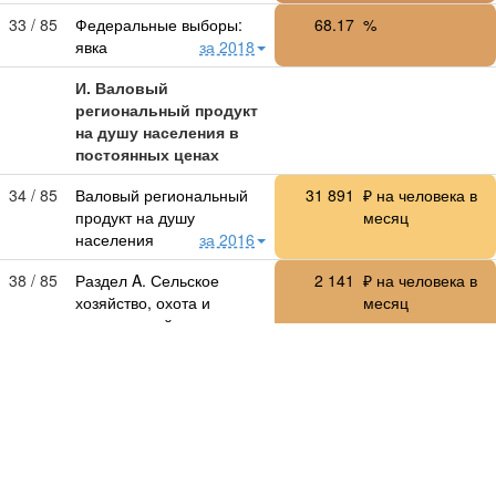
33 / 85
Федеральные выборы:
68.17
%
явка
за 2018
И. Валовый
региональный продукт
на душу населения в
постоянных ценах
34 / 85
Валовый региональный
31 891
₽ на человека в
продукт на душу
месяц
населения
за 2016
38 / 85
Раздел A. Сельское
2 141
₽ на человека в
хозяйство, охота и
месяц
лесное хозяйство
за 2016
37 / 85
Раздел B. Рыболовство,
10.42
₽ на человека в
рыбоводство
за 2016
месяц
55 / 84
Раздел C. Добыча
133.2
₽ на человека в
полезных ископаемых
месяц
за 2016