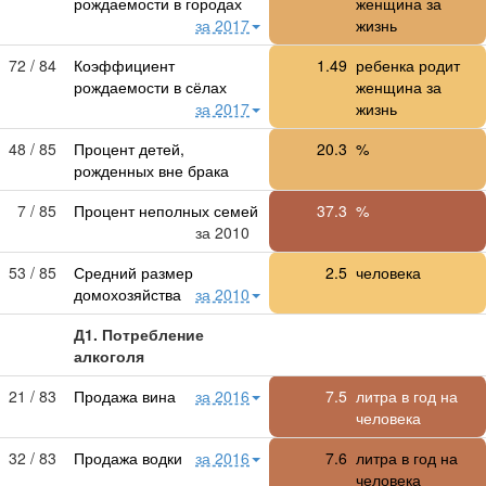
рождаемости в городах
женщина за
за 2017
жизнь
72 / 84
Коэффициент
1.49
ребенка родит
рождаемости в сёлах
женщина за
за 2017
жизнь
48 / 85
Процент детей,
20.3
%
рожденных вне брака
7 / 85
Процент неполных семей
37.3
%
за 2010
53 / 85
Средний размер
2.5
человека
домохозяйства
за 2010
Д1. Потребление
алкоголя
21 / 83
Продажа вина
за 2016
7.5
литра в год на
человека
32 / 83
Продажа водки
за 2016
7.6
литра в год на
человека