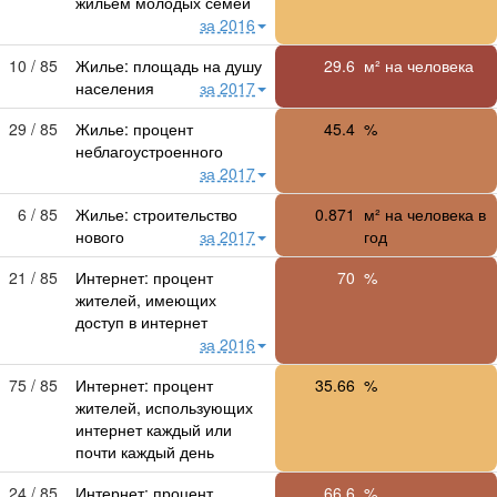
жильем молодых семей
за 2016
10 / 85
Жилье: площадь на душу
29.6
м² на человека
населения
за 2017
29 / 85
Жилье: процент
45.4
%
неблагоустроенного
за 2017
6 / 85
Жилье: строительство
0.871
м² на человека в
нового
за 2017
год
21 / 85
Интернет: процент
70
%
жителей, имеющих
доступ в интернет
за 2016
75 / 85
Интернет: процент
35.66
%
жителей, использующих
интернет каждый или
почти каждый день
24 / 85
Интернет: процент
66.6
%