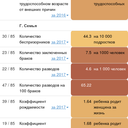
трудоспособном возрасте
трудоспособных
от внешних причин
за 2016
Г. Семья
30 / 85
Количество
44.3
на
10 000
беспризорников
за 2017
подростков
23 / 85
Количество заключенных
7.5
на 1000 человек
браков
за 2017
22 / 85
Количество разводов
4.6
на 1 000 человек
за 2017
47 / 85
Количество разводов на
65.22
100 браков
39 / 85
Коэффициент
1.64
ребенка родит
рождаемости
за 2017
женщина за
жизнь
19 / 85
Коэффициент
1.68
ребенка родит