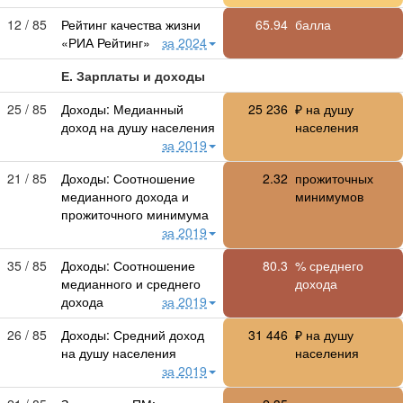
12 / 85
Рейтинг качества жизни
65.94
балла
«РИА Рейтинг»
за 2024
Е. Зарплаты и доходы
25 / 85
Доходы: Медианный
25 236
₽ на душу
доход на душу населения
населения
за 2019
21 / 85
Доходы: Соотношение
2.32
прожиточных
медианного дохода и
минимумов
прожиточного минимума
за 2019
35 / 85
Доходы: Соотношение
80.3
% среднего
медианного и среднего
дохода
дохода
за 2019
26 / 85
Доходы: Средний доход
31 446
₽ на душу
на душу населения
населения
за 2019