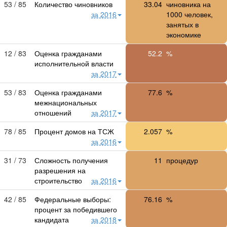
53 / 85
Количество чиновников
33.04
чиновника на
за 2016
1000 человек,
занятых в
экономике
12 / 83
Оценка гражданами
52.2
%
исполнительной власти
за 2017
53 / 83
Оценка гражданами
77.6
%
межнациональных
отношений
за 2017
78 / 85
Процент домов на ТСЖ
2.057
%
за 2016
31 / 73
Сложность получения
11
процедур
разрешения на
строительство
за 2016
42 / 85
Федеральные выборы:
76.16
%
процент за победившего
кандидата
за 2018