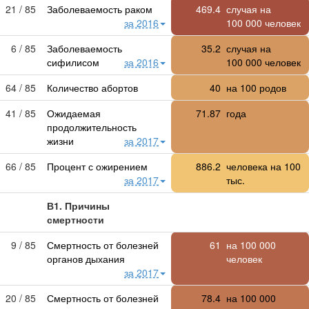
21 / 85
Заболеваемость раком
469.4
случая на
за 2016
100 000
человек
6 / 85
Заболеваемость
35.2
случая на
сифилисом
за 2016
100 000
человек
64 / 85
Количество абортов
40
на 100 родов
41 / 85
Ожидаемая
71.87
года
продолжительность
жизни
за 2017
66 / 85
Процент с ожирением
886.2
человека на 100
за 2017
тыс.
В1. Причины
смертности
9 / 85
Смертность от болезней
61
на
100 000
органов дыхания
человек
за 2017
20 / 85
Смертность от болезней
78.4
на
100 000