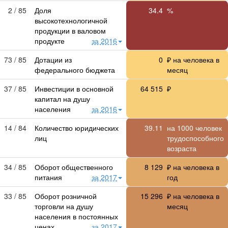
2 / 85
Доля
34.4
%
высокотехнологичной
продукции в валовом
продукте
за 2016
73 / 85
Дотации из
0
₽ на человека в
федерального бюджета
месяц
37 / 85
Инвестиции в основной
64 515
₽
капитал на душу
населения
за 2016
14 / 84
Количество юридических
39.11
на 1000 человек
лиц
трудоспособного
возраста
34 / 85
Оборот общественного
8 129
₽ на человека в
питания
за 2017
год
33 / 85
Оборот розничной
15 296
₽ на человека в
торговли на душу
месяц
населения в постоянных
ценах
за 2017