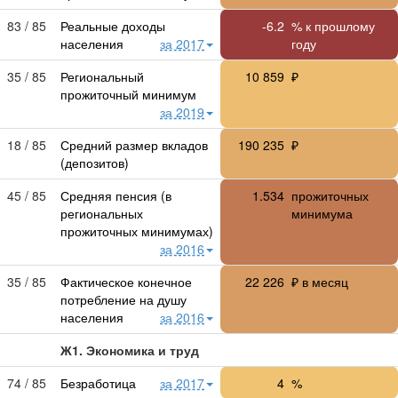
83 / 85
Реальные доходы
-6.2
% к прошлому
населения
за 2017
году
35 / 85
Региональный
10 859
₽
прожиточный минимум
за 2019
18 / 85
Средний размер вкладов
190 235
₽
(депозитов)
45 / 85
Средняя пенсия (в
1.534
прожиточных
региональных
минимума
прожиточных минимумах)
за 2016
35 / 85
Фактическое конечное
22 226
₽ в месяц
потребление на душу
населения
за 2016
Ж1. Экономика и труд
74 / 85
Безработица
за 2017
4
%