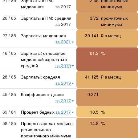
21 / 85
Зарплаты в ПМ:
2.35
прожиточных
медианная
за 2017
минимума
26 / 85
Зарплаты в ПМ: средняя
3.72
прожиточных
за 2017
минимума
27 / 85
Зарплаты: медианная
39 141
₽ в месяц
за 2021
46 / 85
Зарплаты: отношение
81.2
%
медианной зарплаты к
средней
за 2019
28 / 85
Зарплаты: средняя
41 125
₽ в месяц
за 2019
45 / 85
Коэффициент Джини
0.371
за 2017
69 / 84
Процент бедных
за 2017
10.5
%
58 / 85
Процент зарплат меньше
14.8
%
регионального
прожиточного минимума