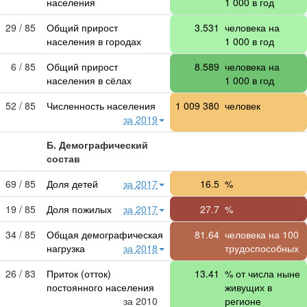
населения
1 000
в год
29 / 85
Общий прирост
3.531
человека на
населения в городах
1 000
в год
6 / 85
Общий прирост
8.589
человека на
населения в сёлах
1 000
в год
52 / 85
Численность населения
1 009 380
человек
за 2019
Б. Демографический
состав
69 / 85
Доля детей
за 2017
16.5
%
19 / 85
Доля пожилых
за 2017
27.7
%
34 / 85
Общая демографическая
81.64
человека на 100
нагрузка
за 2018
трудоспособных
26 / 83
Приток (отток)
13.41
% от числа ныне
постоянного населения
живущих в
за 2010
регионе