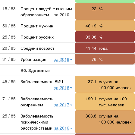
15 / 83
Процент людей с высшим
22
%
образованием
за 2010
50 / 85
Процент мужчин
46.19
%
25 / 85
Процент русских
93.08
%
20 / 85
Средний возраст
41.44
года
31 / 85
Урбанизация
за 2018
76
%
В0. Здоровье
45 / 85
Заболеваемость ВИЧ
37.1
случая на
за 2016
100 000
человек
71 / 85
Заболеваемость
199.1
случая на 100
ожирением
за 2017
тыс. человек
25 / 85
Заболеваемость
363.8
случая на
психическими
100 000
человек
расстройствами
за 2016