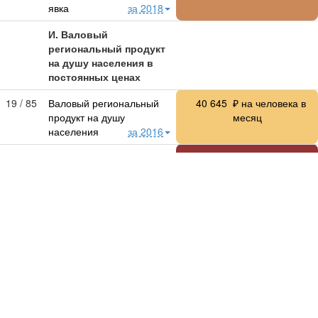
явка
за 2018
И. Валовый
региональный продукт
на душу населения в
постоянных ценах
19 / 85
Валовый региональный
40 645
₽ на человека в
продукт на душу
месяц
населения
за 2016
1 / 85
Раздел A. Сельское
7 920
₽ на человека в
хозяйство, охота и
месяц
лесное хозяйство
за 2016
30 / 85
Раздел B. Рыболовство,
14.54
₽ на человека в
рыбоводство
за 2016
месяц
22 / 84
Раздел C. Добыча
4 457
₽ на человека в
полезных ископаемых
месяц
за 2016