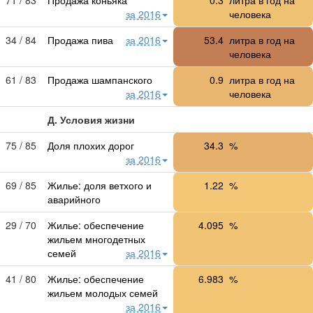
за 2016
человека
34 / 84
Продажа пива
за 2016
53.4
литра в год на
человека
61 / 83
Продажа шампанского
0.9
литра в год на
за 2016
человека
Д. Условия жизни
75 / 85
Доля плохих дорог
34.3
%
за 2016
69 / 85
Жилье: доля ветхого и
1.22
%
аварийного
29 / 70
Жилье: обеспечение
4.095
%
жильем многодетных
семей
за 2016
41 / 80
Жилье: обеспечение
6.983
%
жильем молодых семей
за 2016