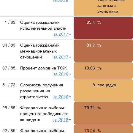
занятых в
экономике
1 / 83
Оценка гражданами
65.4
%
исполнительной власти
за 2017
34 / 83
Оценка гражданами
81.7
%
межнациональных
отношений
за 2017
37 / 85
Процент домов на ТСЖ
10.06
%
за 2016
51 / 73
Сложность получения
8
процедур
разрешения на
строительство
за 2016
25 / 85
Федеральные выборы:
79.71
%
процент за победившего
кандидата
за 2018
22 / 85
Федеральные выборы:
73.24
%