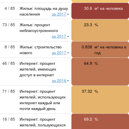
4 / 85
Жилье: площадь на душу
30.6
м² на человека
населения
за 2017
73 / 85
Жилье: процент
23.3
%
неблагоустроенного
за 2017
8 / 85
Жилье: строительство
0.838
м² на человека в
нового
за 2017
год
46 / 85
Интернет: процент
64.9
%
жителей, имеющих
доступ в интернет
за 2016
71 / 85
Интернет: процент
37.32
%
жителей, использующих
интернет каждый или
почти каждый день
18 / 85
Интернет: процент
69.2
%
жителей, пользующихся