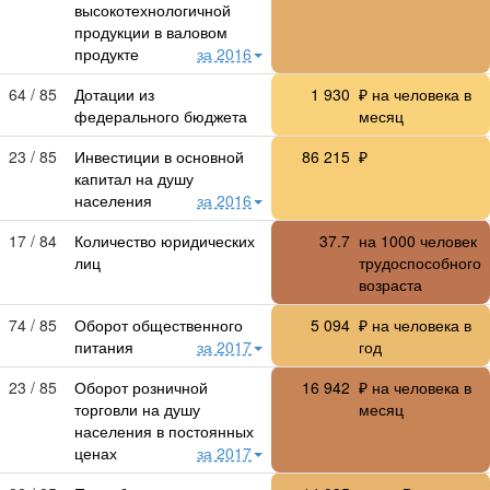
высокотехнологичной
продукции в валовом
продукте
за 2016
64 / 85
Дотации из
1 930
₽ на человека в
федерального бюджета
месяц
23 / 85
Инвестиции в основной
86 215
₽
капитал на душу
населения
за 2016
17 / 84
Количество юридических
37.7
на 1000 человек
лиц
трудоспособного
возраста
74 / 85
Оборот общественного
5 094
₽ на человека в
питания
за 2017
год
23 / 85
Оборот розничной
16 942
₽ на человека в
торговли на душу
месяц
населения в постоянных
ценах
за 2017