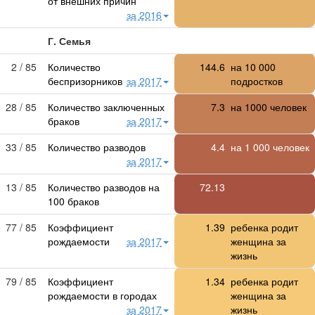
от внешних причин
за 2016
Г. Семья
2 / 85
Количество
144.6
на
10 000
беспризорников
за 2017
подростков
28 / 85
Количество заключенных
7.3
на 1000 человек
браков
за 2017
33 / 85
Количество разводов
4.4
на 1 000 человек
за 2017
13 / 85
Количество разводов на
72.13
100 браков
77 / 85
Коэффициент
1.39
ребенка родит
рождаемости
за 2017
женщина за
жизнь
79 / 85
Коэффициент
1.34
ребенка родит
рождаемости в городах
женщина за
за 2017
жизнь