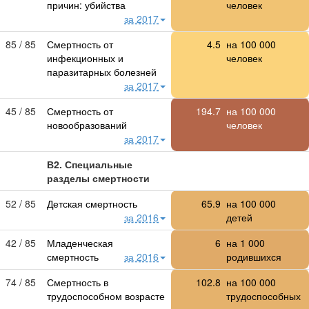
причин: убийства
человек
за 2017
85 / 85
Смертность от
4.5
на
100 000
инфекционных и
человек
паразитарных болезней
за 2017
45 / 85
Смертность от
194.7
на
100 000
новообразований
человек
за 2017
В2. Специальные
разделы смертности
52 / 85
Детская смертность
65.9
на
100 000
за 2016
детей
42 / 85
Младенческая
6
на
1 000
смертность
за 2016
родившихся
74 / 85
Смертность в
102.8
на
100 000
трудоспособном возрасте
трудоспособных