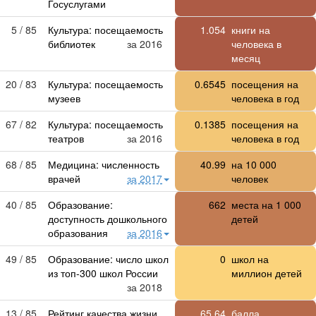
Госуслугами
5 / 85
Культура: посещаемость
1.054
книги на
библиотек
за 2016
человека в
месяц
20 / 83
Культура: посещаемость
0.6545
посещения на
музеев
человека в год
67 / 82
Культура: посещаемость
0.1385
посещения на
театров
за 2016
человека в год
68 / 85
Медицина: численность
40.99
на
10 000
врачей
за 2017
человек
40 / 85
Образование:
662
места на
1 000
доступность дошкольного
детей
образования
за 2016
49 / 85
Образование: число школ
0
школ на
из топ-300 школ России
миллион детей
за 2018
13 / 85
Рейтинг качества жизни
65.64
балла