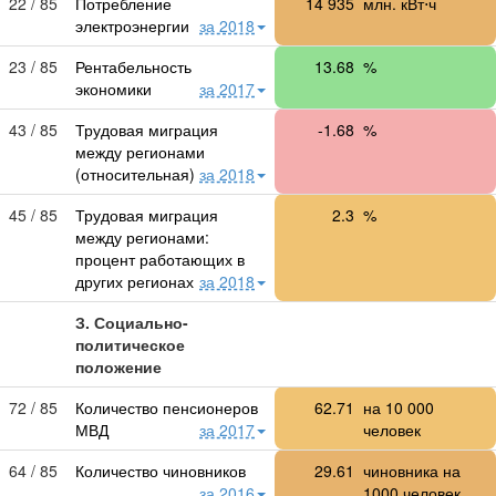
22 / 85
Потребление
14 935
млн. кВт⋅ч
электроэнергии
за 2018
23 / 85
Рентабельность
13.68
%
экономики
за 2017
43 / 85
Трудовая миграция
-1.68
%
между регионами
(относительная)
за 2018
45 / 85
Трудовая миграция
2.3
%
между регионами:
процент работающих в
других регионах
за 2018
З. Социально-
политическое
положение
72 / 85
Количество пенсионеров
62.71
на
10 000
МВД
за 2017
человек
64 / 85
Количество чиновников
29.61
чиновника на
за 2016
1000 человек,