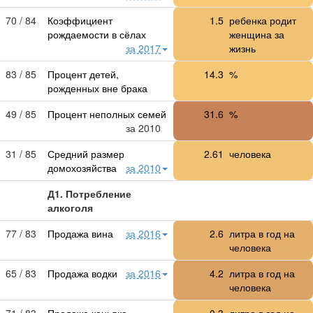
70 / 84
Коэффициент
1.5
ребенка родит
рождаемости в сёлах
женщина за
за 2017
жизнь
83 / 85
Процент детей,
14.3
%
рожденных вне брака
49 / 85
Процент неполных семей
31.6
%
за 2010
31 / 85
Средний размер
2.61
человека
домохозяйства
за 2010
Д1. Потребление
алкоголя
77 / 83
Продажа вина
за 2016
2.6
литра в год на
человека
65 / 83
Продажа водки
за 2016
4.2
литра в год на
человека
71 / 83
Продажа коньяка
0.3
литра в год на