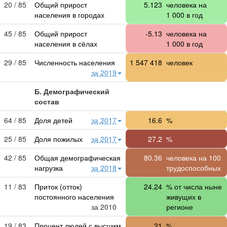
20 / 85
Общий прирост
5.123
человека на
населения в городах
1 000
в год
45 / 85
Общий прирост
-5.13
человека на
населения в сёлах
1 000
в год
29 / 85
Численность населения
1 547 418
человек
за 2019
Б. Демографический
состав
64 / 85
Доля детей
за 2017
16.6
%
25 / 85
Доля пожилых
за 2017
27.2
%
42 / 85
Общая демографическая
80.36
человека на 100
нагрузка
за 2018
трудоспособных
11 / 83
Приток (отток)
24.24
% от числа ныне
постоянного населения
живущих в
за 2010
регионе
19 / 83
Процент людей с высшим
21
%