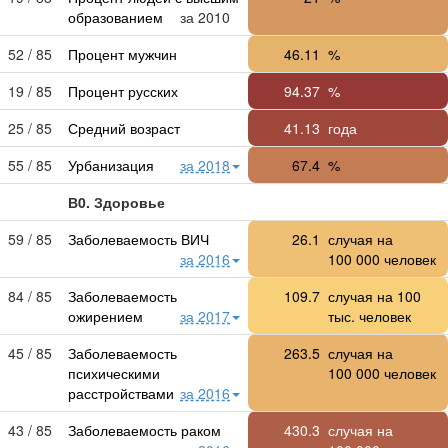
образованием
за 2010
52 / 85
Процент мужчин
46.11
%
19 / 85
Процент русских
94.37
%
25 / 85
Средний возраст
41.13
года
55 / 85
Урбанизация
за 2018
67.4
%
В0. Здоровье
59 / 85
Заболеваемость ВИЧ
26.1
случая на
за 2016
100 000
человек
84 / 85
Заболеваемость
109.7
случая на 100
ожирением
за 2017
тыс. человек
45 / 85
Заболеваемость
263.5
случая на
психическими
100 000
человек
расстройствами
за 2016
43 / 85
Заболеваемость раком
430.3
случая на