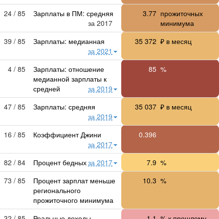
24 / 85
Зарплаты в ПМ: средняя
3.77
прожиточных
за 2017
минимума
39 / 85
Зарплаты: медианная
35 372
₽ в месяц
за 2021
4 / 85
Зарплаты: отношение
85
%
медианной зарплаты к
средней
за 2019
47 / 85
Зарплаты: средняя
35 037
₽ в месяц
за 2019
16 / 85
Коэффициент Джини
0.396
за 2017
82 / 84
Процент бедных
за 2017
7.9
%
73 / 85
Процент зарплат меньше
10.3
%
регионального
прожиточного минимума
32 / 85
Реальные доходы
-1.1
% к прошлому