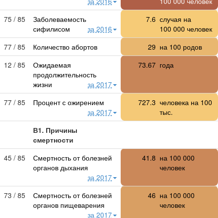
за 2016
100 000
человек
75 / 85
Заболеваемость
7.6
случая на
сифилисом
за 2016
100 000
человек
77 / 85
Количество абортов
29
на 100 родов
12 / 85
Ожидаемая
73.67
года
продолжительность
жизни
за 2017
77 / 85
Процент с ожирением
727.3
человека на 100
за 2017
тыс.
В1. Причины
смертности
45 / 85
Смертность от болезней
41.8
на
100 000
органов дыхания
человек
за 2017
73 / 85
Смертность от болезней
46
на
100 000
органов пищеварения
человек
за 2017