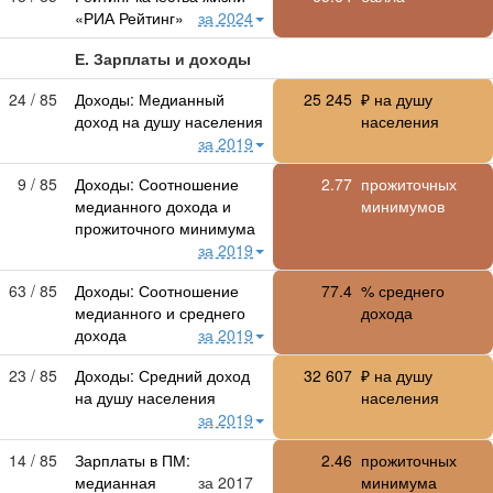
«РИА Рейтинг»
за 2024
Е. Зарплаты и доходы
24 / 85
Доходы: Медианный
25 245
₽ на душу
доход на душу населения
населения
за 2019
9 / 85
Доходы: Соотношение
2.77
прожиточных
медианного дохода и
минимумов
прожиточного минимума
за 2019
63 / 85
Доходы: Соотношение
77.4
% среднего
медианного и среднего
дохода
дохода
за 2019
23 / 85
Доходы: Средний доход
32 607
₽ на душу
на душу населения
населения
за 2019
14 / 85
Зарплаты в ПМ:
2.46
прожиточных
медианная
за 2017
минимума