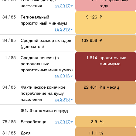
населения
за 2017
году
84 / 85
Региональный
9 126
₽
прожиточный минимум
за 2019
34 / 85
Средний размер вкладов
139 958
₽
(депозитов)
1 / 85
Средняя пенсия (в
1.814
прожиточных
региональных
минимума
прожиточных минимумах)
за 2016
34 / 85
Фактическое конечное
22 481
₽ в месяц
потребление на душу
населения
за 2016
Ж1. Экономика и труд
75 / 85
Безработица
за 2017
3.9
%
81 / 85
Доля
11.1
%