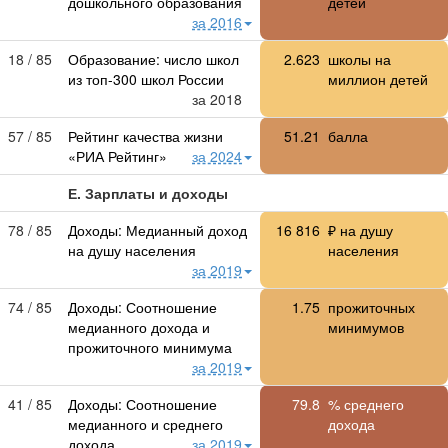
дошкольного образования
детей
за 2016
18 / 85
Образование: число школ
2.623
школы на
из топ-300 школ России
миллион детей
за 2018
57 / 85
Рейтинг качества жизни
51.21
балла
«РИА Рейтинг»
за 2024
Е. Зарплаты и доходы
78 / 85
Доходы: Медианный доход
16 816
₽ на душу
на душу населения
населения
за 2019
74 / 85
Доходы: Соотношение
1.75
прожиточных
медианного дохода и
минимумов
прожиточного минимума
за 2019
41 / 85
Доходы: Соотношение
79.8
% среднего
медианного и среднего
дохода
дохода
за 2019