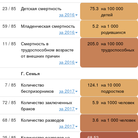
23 / 85
Детская смертность
75.3
на
100 000
за 2016
детей
59 / 85
Младенческая смертность
5.2
на
1 000
за 2016
родившихся
11 / 85
Смертность в
205.0
на
100 000
трудоспособном возрасте
трудоспособных
от внешних причин
за 2016
Г. Семья
7 / 85
Количество
124.1
на
10 000
беспризорников
за 2017
подростков
72 / 85
Количество заключенных
5.9
на 1000 человек
браков
за 2017
68 / 85
Количество разводов
3.6
на 1 000 человек
за 2017
25 / 85
Количество разводов на
68.52