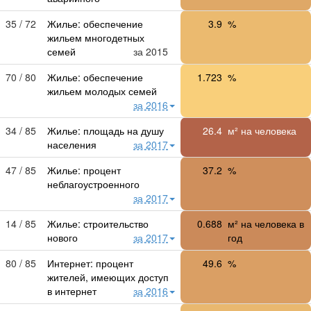
35 / 72
Жилье: обеспечение
3.9
%
жильем многодетных
семей
за 2015
70 / 80
Жилье: обеспечение
1.723
%
жильем молодых семей
за 2016
34 / 85
Жилье: площадь на душу
26.4
м² на человека
населения
за 2017
47 / 85
Жилье: процент
37.2
%
неблагоустроенного
за 2017
14 / 85
Жилье: строительство
0.688
м² на человека в
нового
за 2017
год
80 / 85
Интернет: процент
49.6
%
жителей, имеющих доступ
в интернет
за 2016