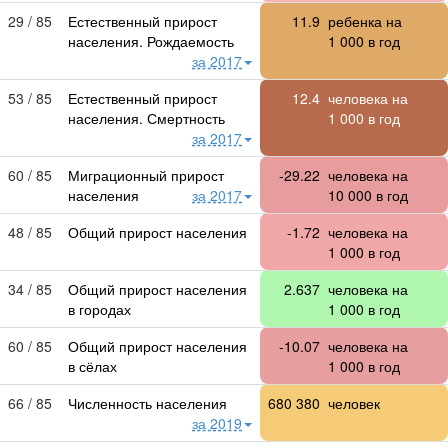
29 / 85
Естественный прирост
11.9
ребенка на
населения. Рождаемость
1 000
в год
за 2017
53 / 85
Естественный прирост
12.4
человека на
населения. Смертность
1 000
в год
за 2017
60 / 85
Миграционный прирост
-29.22
человека на
населения
за 2017
10 000
в год
48 / 85
Общий прирост населения
-1.72
человека на
1 000
в год
34 / 85
Общий прирост населения
2.637
человека на
в городах
1 000
в год
60 / 85
Общий прирост населения
-10.07
человека на
в сёлах
1 000
в год
66 / 85
Численность населения
680 380
человек
за 2019