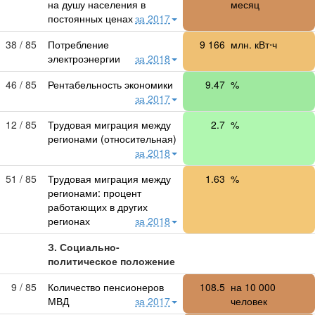
на душу населения в
месяц
постоянных ценах
за 2017
38 / 85
Потребление
9 166
млн. кВт⋅ч
электроэнергии
за 2018
46 / 85
Рентабельность экономики
9.47
%
за 2017
12 / 85
Трудовая миграция между
2.7
%
регионами (относительная)
за 2018
51 / 85
Трудовая миграция между
1.63
%
регионами: процент
работающих в других
регионах
за 2018
З. Социально-
политическое положение
9 / 85
Количество пенсионеров
108.5
на
10 000
МВД
за 2017
человек