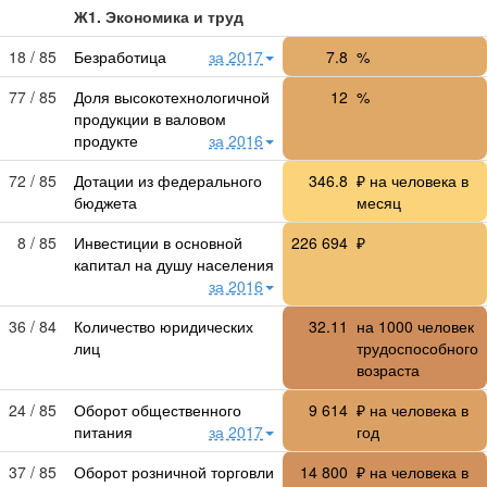
Ж1. Экономика и труд
18 / 85
Безработица
за 2017
7.8
%
77 / 85
Доля высокотехнологичной
12
%
продукции в валовом
продукте
за 2016
72 / 85
Дотации из федерального
346.8
₽ на человека в
бюджета
месяц
8 / 85
Инвестиции в основной
226 694
₽
капитал на душу населения
за 2016
36 / 84
Количество юридических
32.11
на 1000 человек
лиц
трудоспособного
возраста
24 / 85
Оборот общественного
9 614
₽ на человека в
питания
за 2017
год
37 / 85
Оборот розничной торговли
14 800
₽ на человека в