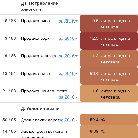
Д1. Потребление
алкоголя
6 / 83
Продажа вина
за 2016
9.6
литра в год на
человека
3 / 83
Продажа водки
за 2016
12.5
литра в год на
человека
9 / 83
Продажа коньяка
за 2016
1.2
литра в год на
человека
13 / 84
Продажа пива
за 2016
63.4
литра в год на
человека
21 / 83
Продажа шампанского
1.6
литра в год на
за 2016
человека
Д. Условия жизни
56 / 85
Доля плохих дорог
за 2016
52.4
%
14 / 85
Жилье: доля ветхого и
6.39
%
аварийного