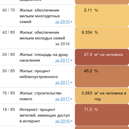
40 / 70
Жилье: обеспечение
2.11
%
жильем многодетных
семей
за 2016
42 / 80
Жилье: обеспечение
6.334
%
жильем молодых семей
за 2016
24 / 85
Жилье: площадь на душу
27.9
м² на человека
населения
за 2017
30 / 85
Жилье: процент
45.2
%
неблагоустроенного
за 2017
76 / 85
Жилье: строительство
0.263
м² на человека в
нового
за 2017
год
18 / 85
Интернет: процент
71.5
%
жителей, имеющих доступ
в интернет
за 2016