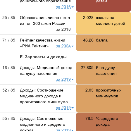
дошкольного образования
детей
за 2016
25 / 85
Образование: число школ
2.028
школы на
из топ-300 школ России
миллион детей
за 2018
71 / 85
Рейтинг качества жизни
46.26
балла
«РИА Рейтинг»
за 2024
Е. Зарплаты и доходы
16 / 85
Доходы: Медианный доход
27 805
₽ на душу
на душу населения
населения
за 2019
52 / 85
Доходы: Соотношение
2.03
прожиточных
медианного дохода и
минимумов
прожиточного минимума
за 2019
55 / 85
Доходы: Соотношение
78.5
% среднего
медианного и среднего
дохода
дохода
за 2019