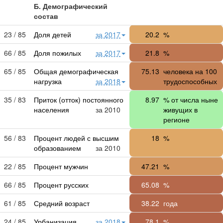
Б. Демографический
состав
23 / 85
Доля детей
за 2017
20.2
%
66 / 85
Доля пожилых
за 2017
21.8
%
65 / 85
Общая демографическая
75.13
человека на 100
нагрузка
за 2018
трудоспособных
35 / 83
Приток (отток) постоянного
8.97
% от числа ныне
населения
за 2010
живущих в
регионе
56 / 83
Процент людей с высшим
18
%
образованием
за 2010
22 / 85
Процент мужчин
47.21
%
66 / 85
Процент русских
65.08
%
61 / 85
Средний возраст
38.22
года
24 / 85
Урбанизация
за 2018
78.1
%