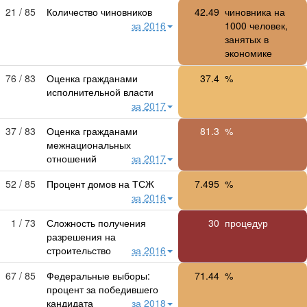
21 / 85
Количество чиновников
42.49
чиновника на
за 2016
1000 человек,
занятых в
экономике
76 / 83
Оценка гражданами
37.4
%
исполнительной власти
за 2017
37 / 83
Оценка гражданами
81.3
%
межнациональных
отношений
за 2017
52 / 85
Процент домов на ТСЖ
7.495
%
за 2016
1 / 73
Сложность получения
30
процедур
разрешения на
строительство
за 2016
67 / 85
Федеральные выборы:
71.44
%
процент за победившего
кандидата
за 2018