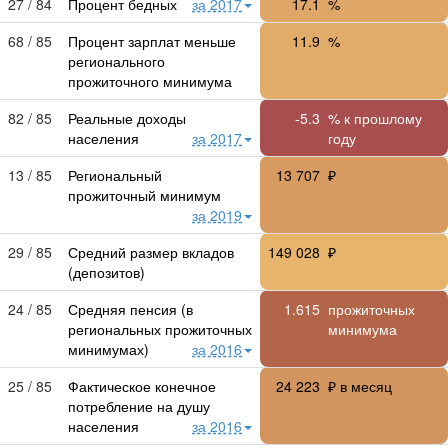
27 / 84
Процент бедных
за 2017
17.1
%
68 / 85
Процент зарплат меньше
11.9
%
регионального
прожиточного минимума
82 / 85
Реальные доходы
-5.3
% к прошлому
населения
за 2017
году
13 / 85
Региональный
13 707
₽
прожиточный минимум
за 2019
29 / 85
Средний размер вкладов
149 028
₽
(депозитов)
24 / 85
Средняя пенсия (в
1.615
прожиточных
региональных прожиточных
минимума
минимумах)
за 2016
25 / 85
Фактическое конечное
24 223
₽ в месяц
потребление на душу
населения
за 2016