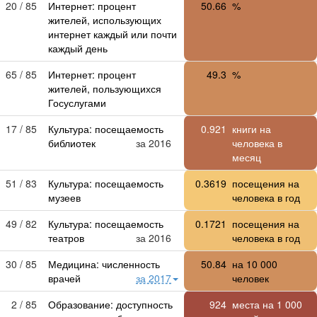
20 / 85
Интернет: процент
50.66
%
жителей, использующих
интернет каждый или почти
каждый день
65 / 85
Интернет: процент
49.3
%
жителей, пользующихся
Госуслугами
17 / 85
Культура: посещаемость
0.921
книги на
библиотек
за 2016
человека в
месяц
51 / 83
Культура: посещаемость
0.3619
посещения на
музеев
человека в год
49 / 82
Культура: посещаемость
0.1721
посещения на
театров
за 2016
человека в год
30 / 85
Медицина: численность
50.84
на
10 000
врачей
за 2017
человек
2 / 85
Образование: доступность
924
места на
1 000