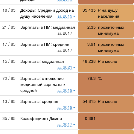
18 / 85
Доходы: Средний доход на
35 435
₽ на душу
душу населения
за 2019
населения
21 / 85
Зарплаты в ПМ: медианная
2.35
прожиточных
за 2017
минимума
17 / 85
Зарплаты в ПМ: средняя
3.91
прожиточных
за 2017
минимума
15 / 85
Зарплаты: медианная
48 238
₽ в месяц
за 2021
72 / 85
Зарплаты: отношение
78.3
%
медианной зарплаты к
средней
за 2019
13 / 85
Зарплаты: средняя
54 815
₽ в месяц
за 2019
35 / 85
Коэффициент Джини
0.381
за 2017