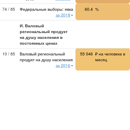
74 / 85
Федеральные выборы: явка
60.4
%
за 2018
И. Валовый
региональный продукт
на душу населения в
постоянных ценах
10 / 85
Валовый региональный
55 046
₽ на человека в
продукт на душу населения
месяц
за 2016
71 / 85
Раздел A. Сельское
1 048
₽ на человека в
хозяйство, охота и лесное
месяц
хозяйство
за 2016
39 / 85
Раздел B. Рыболовство,
9.61
₽ на человека в
рыбоводство
за 2016
месяц
8 / 84
Раздел C. Добыча
19 282
₽ на человека в
полезных ископаемых
месяц
за 2016