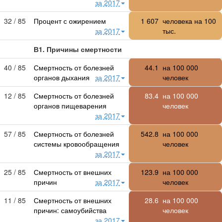
за 2017
32 / 85
Процент с ожирением
1 607
человека на 100
за 2017
тыс.
В1. Причины смертности
40 / 85
Смертность от болезней
44.1
на
100 000
органов дыхания
за 2017
человек
12 / 85
Смертность от болезней
83.4
на
100 000
органов пищеварения
человек
за 2017
57 / 85
Смертность от болезней
542.8
на
100 000
системы кровообращения
человек
за 2017
25 / 85
Смертность от внешних
123.9
на
100 000
причин
за 2017
человек
11 / 85
Смертность от внешних
28.6
на
100 000
причин: самоубийства
человек
за 2017