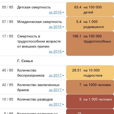
55 / 85
Детская смертность
63.4
на
100 000
за 2016
детей
57 / 85
Младенческая смертность
5.4
на
1 000
за 2016
родившихся
17 / 85
Смертность в
196.1
на
100 000
трудоспособном возрасте
трудоспособных
от внешних причин
за 2016
Г. Семья
45 / 85
Количество
28.51
на
10 000
беспризорников
за 2017
подростков
42 / 85
Количество заключенных
7
на 1000 человек
браков
за 2017
10 / 85
Количество разводов
5
на 1 000 человек
за 2017
5 / 85
Количество разводов на
75