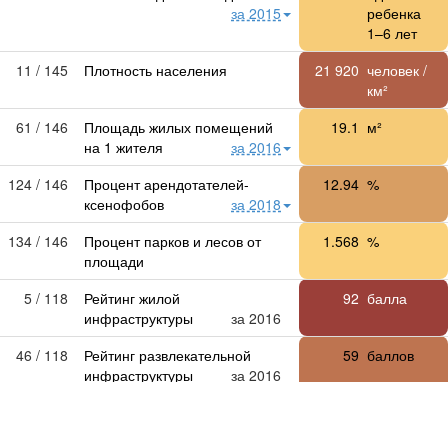
за 2015
ребенка
1–6 лет
11 / 145
Плотность населения
21 920
человек /
км²
61 / 146
Площадь жилых помещений
19.1
м²
на 1 жителя
за 2016
124 / 146
Процент арендотателей-
12.94
%
ксенофобов
за 2018
134 / 146
Процент парков и лесов от
1.568
%
площади
5 / 118
Рейтинг жилой
92
балла
инфраструктуры
за 2016
46 / 118
Рейтинг развлекательной
59
баллов
инфраструктуры
за 2016
80 / 114
Рейтинг районов по экологии
35
баллов
за 2018