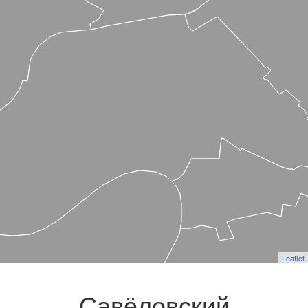
Leaflet
Савёловский