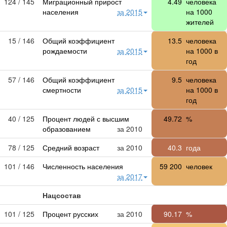
124 / 145
Миграционный прирост
4.49
человека
населения
за 2015
на 1000
жителей
15 / 146
Общий коэффициент
13.5
человека
рождаемости
за 2015
на 1000 в
год
57 / 146
Общий коэффициент
9.5
человека
смертности
за 2015
на 1000 в
год
40 / 125
Процент людей с высшим
49.72
%
образованием
за 2010
78 / 125
Средний возраст
за 2010
40.3
года
101 / 146
Численность населения
59 200
человек
за 2017
Нацсостав
101 / 125
Процент русских
за 2010
90.17
%