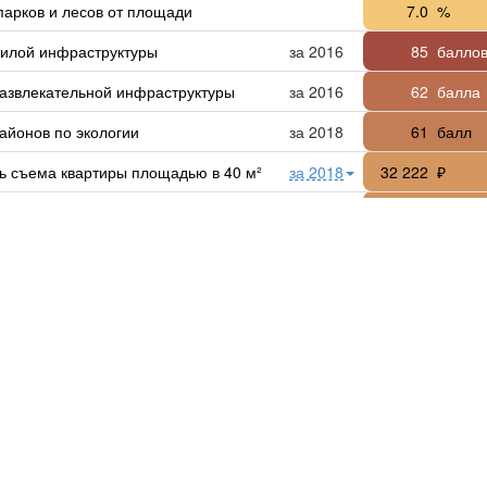
парков и лесов от площади
7.0
%
жилой инфраструктуры
за 2016
85
балло
развлекательной инфраструктуры
за 2016
62
балла
айонов по экологии
за 2018
61
балл
ь съема квартиры площадью в 40 м²
за 2018
32 222
₽
ьство нового жилья
за 2017
2.3
м² на 
квадратный метр жилья: медианная
за 2018
161 111
₽ за м²
ка
азрешений на строительство
за 2015
1
штука 
ии в основной капитал
за 2017
961.8
₽ на д
во малых и средних предприятий
за 2015
187.4
шт на 
работающих в малом и среднем бизнесе
69.07
%
за 2015