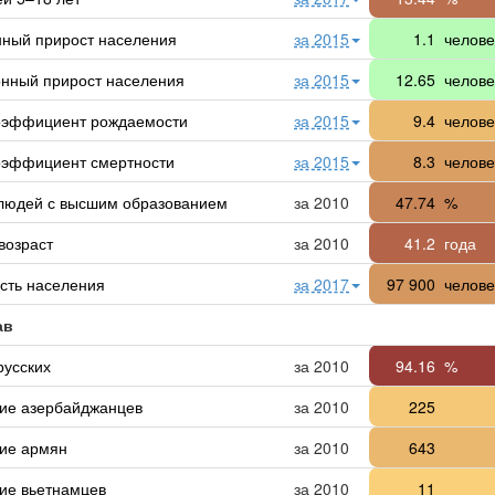
нный прирост населения
за 2015
1.1
челове
нный прирост населения
за 2015
12.65
челове
оэффициент рождаемости
за 2015
9.4
челове
эффициент смертности
за 2015
8.3
челове
людей с высшим образованием
за 2010
47.74
%
возраст
за 2010
41.2
года
сть населения
за 2017
97 900
челове
ав
русских
за 2010
94.16
%
ие азербайджанцев
за 2010
225
ие армян
за 2010
643
ие вьетнамцев
за 2010
11