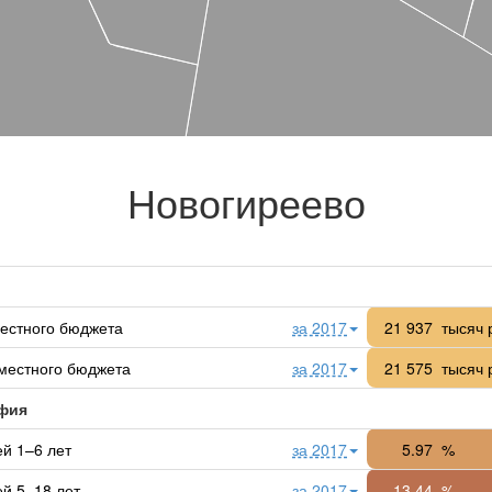
Новогиреево
естного бюджета
за 2017
21 937
тысяч 
местного бюджета
за 2017
21 575
тысяч 
фия
ей 1–6 лет
за 2017
5.97
%
ей 5–18 лет
за 2017
13.44
%