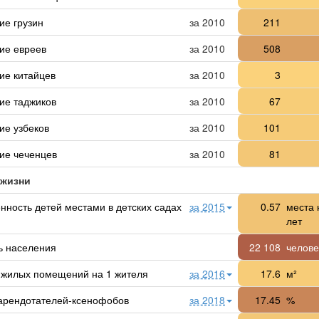
ие грузин
за 2010
211
ие евреев
за 2010
508
ие китайцев
за 2010
3
ие таджиков
за 2010
67
ие узбеков
за 2010
101
ие чеченцев
за 2010
81
 жизни
нность детей местами в детских садах
за 2015
0.57
места 
лет
ь населения
22 108
челове
жилых помещений на 1 жителя
за 2016
17.6
м²
арендотателей-ксенофобов
за 2018
17.45
%