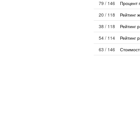
79 / 146
Процент 
20 / 118
Рейтинг 
38 / 118
Рейтинг 
54 / 114
Рейтинг р
63 / 146
Стоимост
9 / 41
Строител
67 / 146
Цена за 
Экономи
132 / 145
Выдано р
116 / 133
Инвестиц
91 / 145
Количест
16 / 145
Процент 