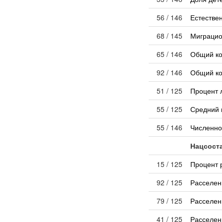
56 / 146
Естестве
68 / 145
Миграцио
65 / 146
Общий к
92 / 146
Общий ко
51 / 125
Процент 
55 / 125
Средний 
55 / 146
Численно
Нацсост
15 / 125
Процент 
92 / 125
Расселен
79 / 125
Расселен
41 / 125
Расселен