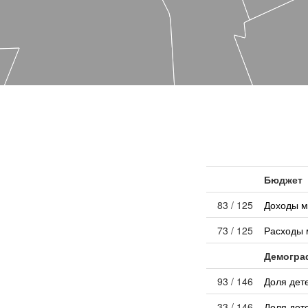
Бюджет
83 / 125
Доходы м
73 / 125
Расходы 
Демогра
93 / 146
Доля дет
33 / 146
Доля дет