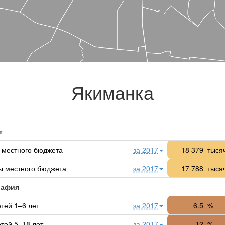
Якиманка
т
 местного бюджета
за 2017
18 379
тысяч
ы местного бюджета
за 2017
17 788
тысяч
рафия
тей 1–6 лет
за 2017
6.5
%
тей 5–18 лет
за 2017
12
%