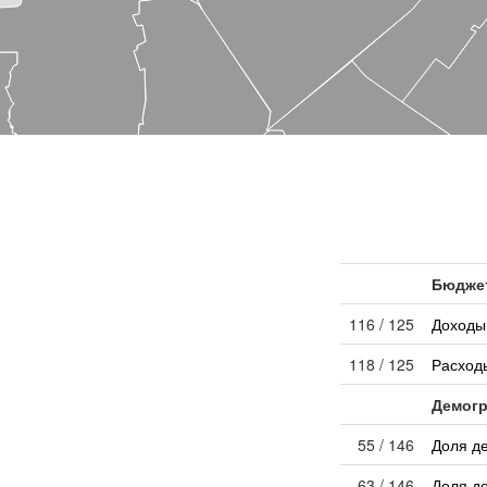
Бюдже
116 / 125
Доходы
118 / 125
Расход
Демог
55 / 146
Доля де
63 / 146
Доля де