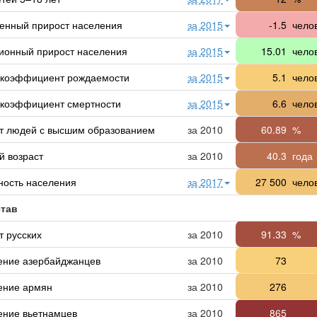
венный прирост населения
за 2015
-1.5
челов
ионный прирост населения
за 2015
15.01
чело
коэффициент рождаемости
за 2015
5.1
челов
коэффициент смертности
за 2015
6.6
челов
т людей с высшим образованием
за 2010
60.89
%
й возраст
за 2010
40.3
года
ность населения
за 2017
27 500
чело
тав
т русских
за 2010
91.33
%
ение азербайджанцев
за 2010
73
ение армян
за 2010
276
ение вьетнамцев
за 2010
865