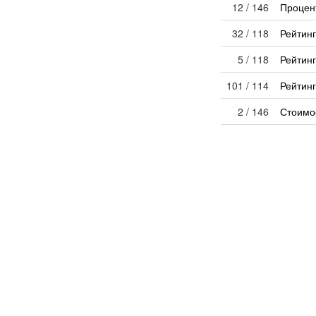
12 / 146
Процен
32 / 118
Рейтин
5 / 118
Рейтин
101 / 114
Рейтинг
2 / 146
Стоимо
7 / 39
Строите
4 / 146
Цена з
Эконо
51 / 145
Выдано
5 / 133
Инвести
1 / 145
Количе
119 / 145
Процен