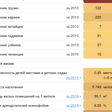
ение грузин
за 2010
122
ение евреев
за 2010
235
ение китайцев
за 2010
7
ение таджиков
за 2010
21
ение узбеков
за 2010
37
ение чеченцев
за 2010
15
я жизни
енность детей местами в детских садах
0.45
мест
за 2015
1–6 
сть населения
5 748
челов
ь жилых помещений на 1 жителя
за 2016
30.1
м²
т арендотателей-ксенофобов
за 2018
6.25
%