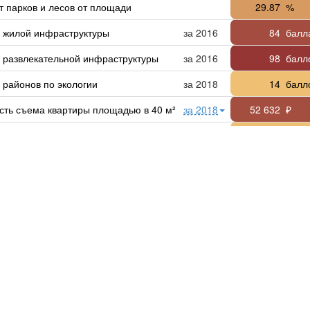
т парков и лесов от площади
29.87
%
г жилой инфраструктуры
за 2016
84
балл
г развлекательной инфраструктуры
за 2016
98
балл
 районов по экологии
за 2018
14
балл
сть съема квартиры площадью в 40 м²
за 2018
52 632
₽
льство нового жилья
за 2015
2.9
м² н
а квадратный метр жилья: медианная
за 2018
296 005
₽ за 
мика
 разрешений на строительство
за 2015
6
штук 
ции в основной капитал
за 2017
1 114 866
₽ на
ство малых и средних предприятий
за 2015
1 870
шт на
т работающих в малом и среднем бизнесе
27.64
%
за 2015