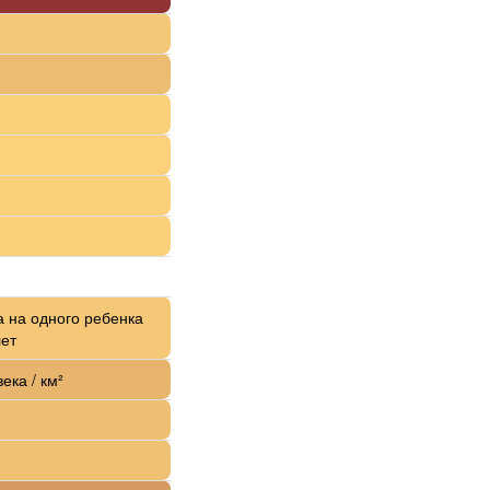
а на одного ребенка
лет
ека / км²