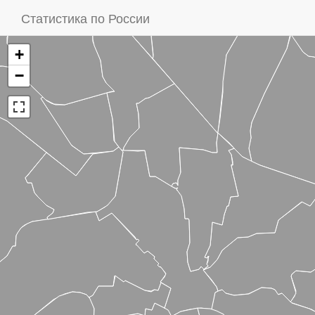
Статистика по России
+
−