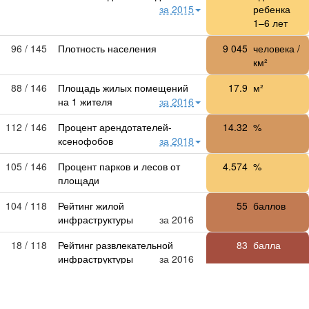
за 2015
ребенка
1–6 лет
96 / 145
Плотность населения
9 045
человека /
км²
88 / 146
Площадь жилых помещений
17.9
м²
на 1 жителя
за 2016
112 / 146
Процент арендотателей-
14.32
%
ксенофобов
за 2018
105 / 146
Процент парков и лесов от
4.574
%
площади
104 / 118
Рейтинг жилой
55
баллов
инфраструктуры
за 2016
18 / 118
Рейтинг развлекательной
83
балла
инфраструктуры
за 2016
82 / 114
Рейтинг районов по экологии
33
балла
за 2018