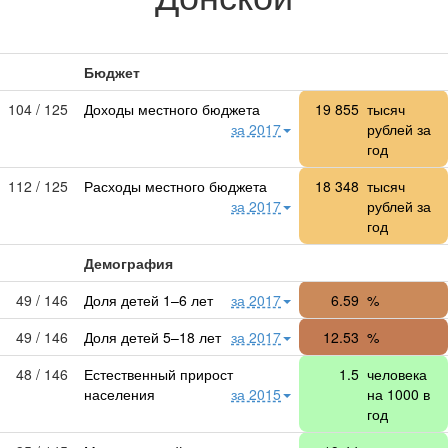
Бюджет
104 / 125
Доходы местного бюджета
19 855
тысяч
за 2017
рублей за
год
112 / 125
Расходы местного бюджета
18 348
тысяч
за 2017
рублей за
год
Демография
49 / 146
Доля детей 1–6 лет
за 2017
6.59
%
49 / 146
Доля детей 5–18 лет
за 2017
12.53
%
48 / 146
Естественный прирост
1.5
человека
населения
за 2015
на 1000 в
год