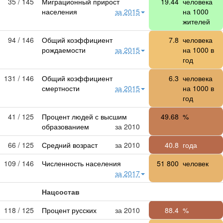
35 / 145
Миграционный прирост
19.44
человека
населения
за 2015
на 1000
жителей
94 / 146
Общий коэффициент
7.8
человека
рождаемости
за 2015
на 1000 в
год
131 / 146
Общий коэффициент
6.3
человека
смертности
за 2015
на 1000 в
год
41 / 125
Процент людей с высшим
49.68
%
образованием
за 2010
66 / 125
Средний возраст
за 2010
40.8
года
109 / 146
Численность населения
51 800
человек
за 2017
Нацсостав
118 / 125
Процент русских
за 2010
88.4
%