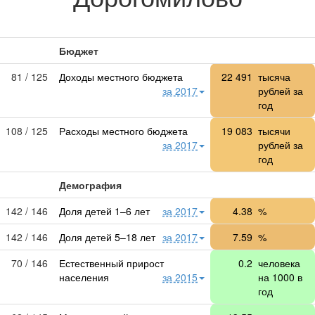
Бюджет
81 / 125
Доходы местного бюджета
22 491
тысяча
за 2017
рублей за
год
108 / 125
Расходы местного бюджета
19 083
тысячи
за 2017
рублей за
год
Демография
142 / 146
Доля детей 1–6 лет
за 2017
4.38
%
142 / 146
Доля детей 5–18 лет
за 2017
7.59
%
70 / 146
Естественный прирост
0.2
человека
населения
за 2015
на 1000 в
год