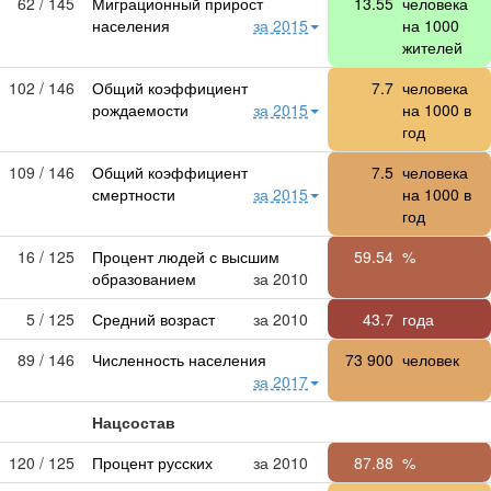
62 / 145
Миграционный прирост
13.55
человека
населения
за 2015
на 1000
жителей
102 / 146
Общий коэффициент
7.7
человека
рождаемости
за 2015
на 1000 в
год
109 / 146
Общий коэффициент
7.5
человека
смертности
за 2015
на 1000 в
год
16 / 125
Процент людей с высшим
59.54
%
образованием
за 2010
5 / 125
Средний возраст
за 2010
43.7
года
89 / 146
Численность населения
73 900
человек
за 2017
Нацсостав
120 / 125
Процент русских
за 2010
87.88
%