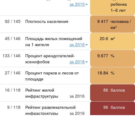
за 2015
ребенка
1–6 лет
92 / 145
Плотность населения
9 417
человека /
км²
45 / 146
Площадь жилых помещений
20.6
м²
на 1 жителя
за 2016
133 / 146
Процент арендотателей-
9.677
%
ксенофобов
за 2018
27 / 146
Процент парков и лесов от
18.84
%
площади
16 / 118
Рейтинг жилой
86
баллов
инфраструктуры
за 2016
9 / 118
Рейтинг развлекательной
96
баллов
инфраструктуры
за 2016
105 / 114
Рейтинг районов по экологии
10
баллов
за 2018