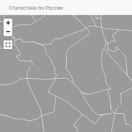
Статистика по России
+
−