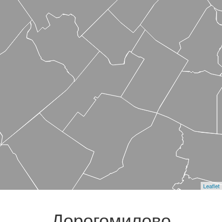
Leaflet
Дорогомилово