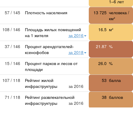
1–6 лет
57 / 145
Плотность населения
13 725
человека /
км²
108 / 146
Площадь жилых помещений
16.5
м²
на 1 жителя
за 2016
37 / 146
Процент арендотателей-
21.87
%
ксенофобов
за 2018
15 / 146
Процент парков и лесов от
26.0
%
площади
107 / 118
Рейтинг жилой
53
балла
инфраструктуры
за 2016
71 / 118
Рейтинг развлекательной
38
баллов
инфраструктуры
за 2016
12 / 114
Рейтинг районов по экологии
103
балла
за 2018
64 / 146
Стоимость съема квартиры
32 000
₽