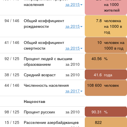
населения
за 2015
на 1000
жителей
94 / 146
Общий коэффициент
7.8
человека
рождаемости
за 2015
на 1000 в
год
41 / 146
Общий коэффициент
10
человек на
смертности
за 2015
1000 в год
92 / 125
Процент людей с высшим
40.56
%
образованием
за 2010
38 / 125
Средний возраст
за 2010
41.6
года
44 / 146
Численность населения
108 600
человек
за 2017
Нацсостав
98 / 125
Процент русских
за 2010
90.31
%
15 / 125
Расселение азербайджанцев
822