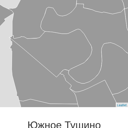
Leaflet
Южное Тушино