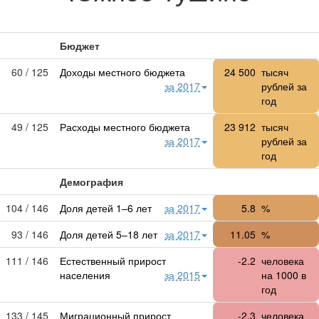
Бюджет
60 / 125
Доходы местного бюджета
24 500
тысяч
за 2017
рублей за
год
49 / 125
Расходы местного бюджета
23 912
тысяч
за 2017
рублей за
год
Демография
104 / 146
Доля детей 1–6 лет
за 2017
5.8
%
93 / 146
Доля детей 5–18 лет
за 2017
11.05
%
111 / 146
Естественный прирост
-2.2
человека
населения
за 2015
на 1000 в
год
133 / 145
Миграционный прирост
-2.3
человека