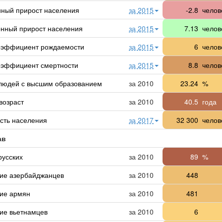
нный прирост населения
за 2015
-2.8
челов
нный прирост населения
за 2015
7.13
челов
оэффициент рождаемости
за 2015
6
челов
эффициент смертности
за 2015
8.8
челов
людей с высшим образованием
за 2010
23.24
%
возраст
за 2010
40.5
года
сть населения
за 2017
32 300
челов
ав
русских
за 2010
89
%
ие азербайджанцев
за 2010
448
ие армян
за 2010
481
ие вьетнамцев
за 2010
6