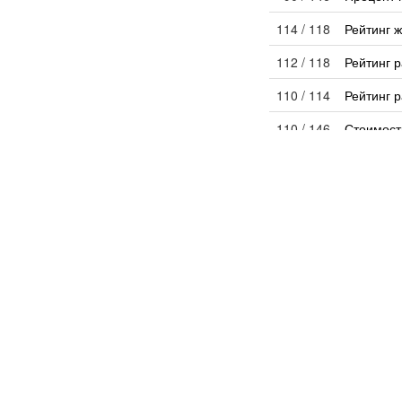
114 / 118
Рейтинг 
112 / 118
Рейтинг 
110 / 114
Рейтинг р
110 / 146
Стоимост
119 / 146
Цена за 
Экономи
24 / 145
Выдано р
3 / 133
Инвестиц
142 / 145
Количест
122 / 145
Процент 
94 / 146
Среднесп