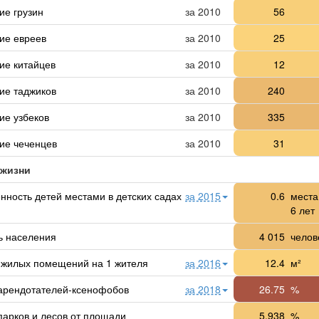
ие грузин
за 2010
56
ие евреев
за 2010
25
ие китайцев
за 2010
12
ие таджиков
за 2010
240
ие узбеков
за 2010
335
ие чеченцев
за 2010
31
 жизни
нность детей местами в детских садах
за 2015
0.6
места
6 лет
ь населения
4 015
челове
жилых помещений на 1 жителя
за 2016
12.4
м²
арендотателей-ксенофобов
за 2018
26.75
%
парков и лесов от площади
5.938
%