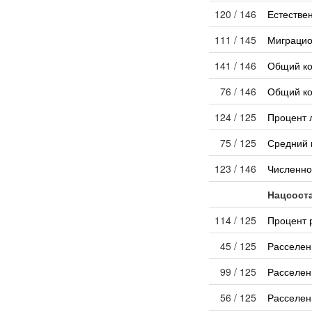
120 / 146
Естестве
111 / 145
Миграцио
141 / 146
Общий к
76 / 146
Общий ко
124 / 125
Процент 
75 / 125
Средний 
123 / 146
Численно
Нацсост
114 / 125
Процент 
45 / 125
Расселен
99 / 125
Расселен
56 / 125
Расселен