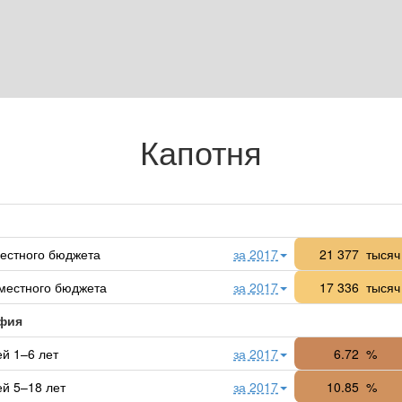
Капотня
естного бюджета
за 2017
21 377
тысяч
местного бюджета
за 2017
17 336
тысяч
фия
ей 1–6 лет
за 2017
6.72
%
ей 5–18 лет
за 2017
10.85
%