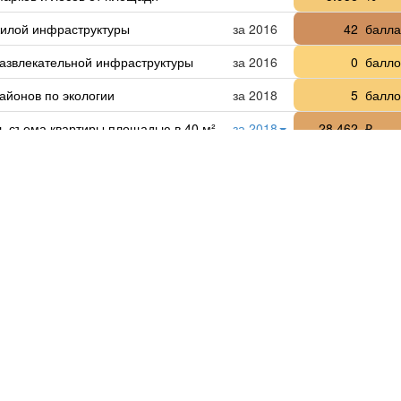
жилой инфраструктуры
за 2016
42
балла
развлекательной инфраструктуры
за 2016
0
балло
айонов по экологии
за 2018
5
балло
ь съема квартиры площадью в 40 м²
за 2018
28 462
₽
квадратный метр жилья: медианная
за 2018
115 714
₽ за м
ка
азрешений на строительство
за 2015
11
штук з
ии в основной капитал
за 2017
1 557 232
₽ на 
во малых и средних предприятий
за 2015
89.82
шт на
работающих в малом и среднем бизнесе
27.02
%
за 2015
исочная численность работников организаций
4 075
челов
за 2015