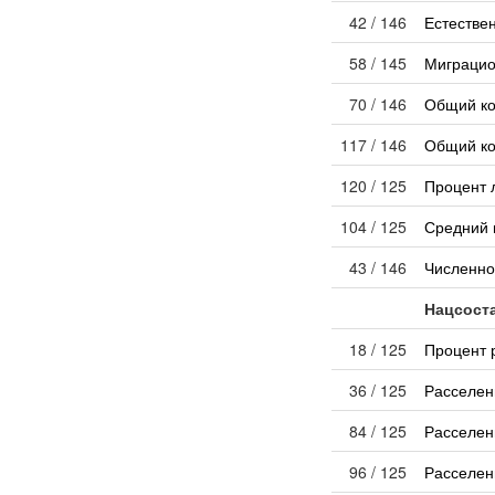
42 / 146
Естестве
58 / 145
Миграцио
70 / 146
Общий к
117 / 146
Общий ко
120 / 125
Процент 
104 / 125
Средний 
43 / 146
Численно
Нацсост
18 / 125
Процент 
36 / 125
Расселен
84 / 125
Расселен
96 / 125
Расселен