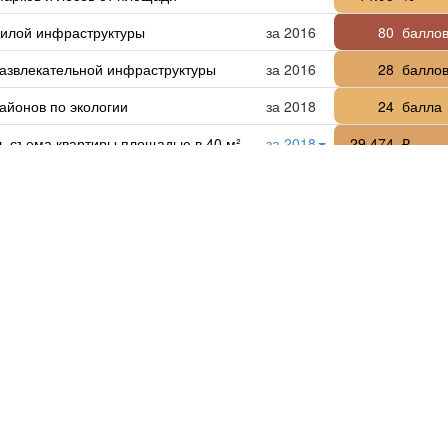
жилой инфраструктуры
за 2016
80
балло
развлекательной инфраструктуры
за 2016
28
балло
айонов по экологии
за 2018
24
балла
ь съема квартиры площадью в 40 м²
за 2018
29 474
₽
квадратный метр жилья: медианная
за 2018
144 033
₽ за м²
ка
азрешений на строительство
за 2015
3
штуки 
ии в основной капитал
за 2016
326.2
₽ на д
во малых и средних предприятий
за 2015
110.6
шт на 
работающих в малом и среднем бизнесе
79.56
%
за 2015
исочная численность работников организаций
461
челове
за 2015