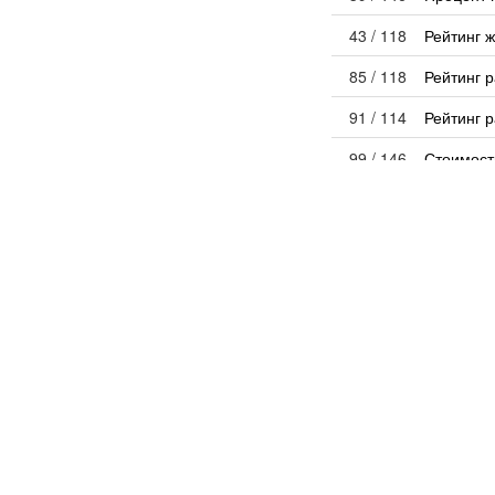
43 / 118
Рейтинг 
85 / 118
Рейтинг 
91 / 114
Рейтинг р
99 / 146
Стоимост
102 / 146
Цена за 
Экономи
95 / 145
Выдано р
129 / 136
Инвестиц
135 / 145
Количест
5 / 145
Процент 
137 / 146
Среднесп