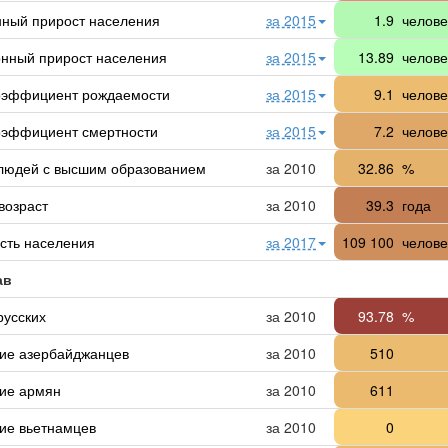
нный прирост населения
за 2015
1.9
челове
нный прирост населения
за 2015
13.89
челове
оэффициент рождаемости
за 2015
9.1
челове
эффициент смертности
за 2015
7.2
челове
людей с высшим образованием
за 2010
32.86
%
возраст
за 2010
39.3
года
сть населения
за 2017
109 100
челове
ав
русских
за 2010
93.78
%
ие азербайджанцев
за 2010
510
ие армян
за 2010
611
ие вьетнамцев
за 2010
0