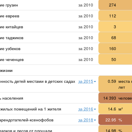
ие грузин
за 2010
274
ие евреев
за 2010
112
ие китайцев
за 2010
3
ие таджиков
за 2010
68
ие узбеков
за 2010
160
ие чеченцев
за 2010
50
 жизни
нность детей местами в детских садах
за 2015
0.59
места 
лет
ь населения
14 393
челове
жилых помещений на 1 жителя
за 2016
14.6
м²
арендотателей-ксенофобов
за 2018
22.95
%
парков и лесов от площади
14.98
%