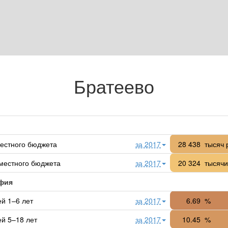
Братеево
естного бюджета
за 2017
28 438
тысяч 
местного бюджета
за 2017
20 324
тысячи
фия
ей 1–6 лет
за 2017
6.69
%
ей 5–18 лет
за 2017
10.45
%