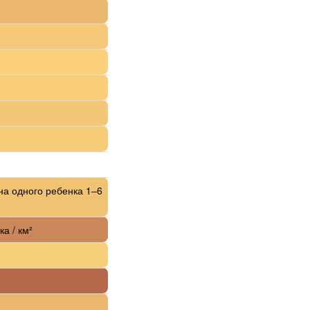
на одного ребенка 1–6
ка / км²