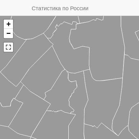
Статистика по России
+
−